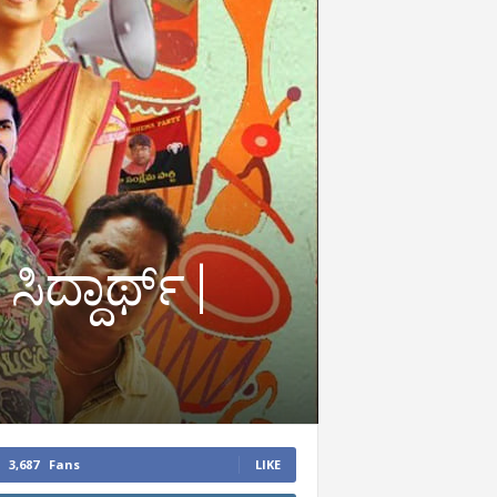
ದ್ದಾರ್ಥ್‌ |
3,687
Fans
LIKE