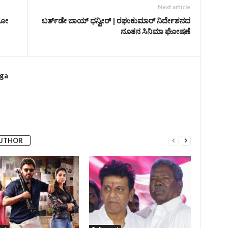
Next article
ೀರೋ
ಬರ್ತ್‌ಡೇ ಬಾಯ್‌ ಧನ್ವೀರ್‌ | ರಘುಕುಮಾರ್‌ ನಿರ್ದೇಶನದ
ನೂತನ ಸಿನಿಮಾ ಘೋಷಣೆ
rga
AUTHOR