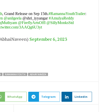
th
, Grand Release on Sep 15th.
#RamannaYouthTrailer
:
en
@anilgeela
@shri_iyyangar
#AmulyaReddy
ojMuthyam
@FireflyArtsOffl
@SillyMonksStd
c.twitter.com/3AAQg6U3yt
AbhaiNaveen)
September 6, 2023
A
RAMANNA YOUTH
ABHAY NAVEEN
WhatsApp
Telegram
Linkedin