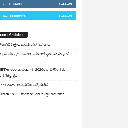
0
Followers
FOLLOW
182
Followers
FOLLOW
cent Articles
 ಬಹುನಿರೀಕ್ಷೆಯ ಭಾರತೀಯ ಸಿನಿಮಾಗಳು
 | ಸಿನಿಮಾ ಪ್ರದರ್ಶನ ಲುಲು ಮಾಲ್‌ಗೆ ಸ್ಥಳಾಂತರಿಸುವುದಕ್ಕೆ
IFFes ಲಾಂಛನ ಬಿಡುಗಡೆ | 2026ರ ಜ. 29ರಿಂದ ಫೆ.
ಗೆ ಚಿತ್ರೋತ್ಸವ
ood 2025 | ಆತ್ಮಾವಲೋಕನಕ್ಕೆ ವೇದಿಕೆ
ಲ್‌ವುಡ್‌ 2025 | ‘ಕಾಂತಾರ’ದಿಂದ ‘ಸು ಫ್ರಂ ಸೋ’ವರೆಗೆ…