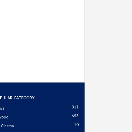
PULAR CATEGORY
311
ws
698
ywood
10
 Cinema