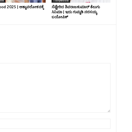
ood
Tollywood
od 2025 | ಆತ್ಮಾವಲೋಕನಕ್ಕೆ
ಸೆಟ್ಟೇರಿದ ಶಿವರಾಜಕುಮಾರ್‌ ತೆಲುಗು
ಸಿನಿಮಾ | ಇದು ಗುಮ್ಮಡಿ ನರಸಯ್ಯ
ಬಯೋಪಿಕ್‌