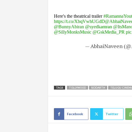
Here's the theatrical trailer
#RamannaYou
https://t.co/XbqVwhUGdD
@AbhaiNave
@BunnyAbiran
@syedkamran
@ItsMan
@SillyMonksMusic
@GskMedia_PR
pi
— AbhaiNaveen (@
TAGS
TOLLYWOOD
SIDDARTH
TELUGU CINEM
Facebook
Twitter