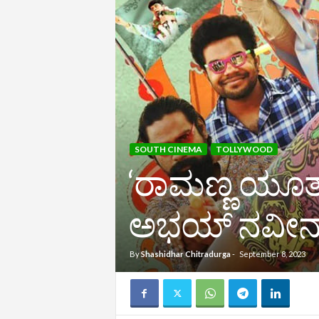
SOUTH CINEMA
TOLLYWOOD
‘ರಾಮಣ್ಣ ಯೂತ್‌’ 
ಅಭಯ್‌ ನವೀನ್‌
By
Shashidhar Chitradurga
-
September 8, 2023