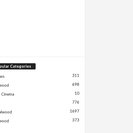
pular Categories
311
ews
698
ywood
10
h Cinema
776
1697
alwood
373
ywood