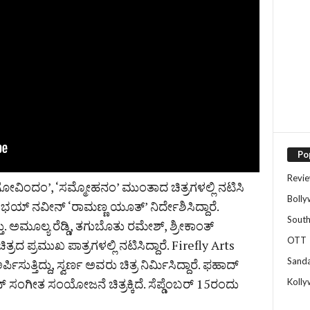
Po
Revi
ತಾ ಗೋವಿಂದಂ’, ‘ಸಮ್ಮೋಹನಂ’ ಮುಂತಾದ ಚಿತ್ರಗಳಲ್ಲಿ ನಟಿಸಿ
Boll
್‌ ನವೀನ್‌ ‘ರಾಮಣ್ಣ ಯೂತ್‌’ ನಿರ್ದೇಶಿಸಿದ್ದಾರೆ.
Sout
 ಅಮೂಲ್ಯ ರೆಡ್ಡಿ, ತಗುಬೊತು ರಮೇಶ್, ಶ್ರೀಕಾಂತ್
OTT
್ರದ ಪ್ರಮುಖ ಪಾತ್ರಗಳಲ್ಲಿ ನಟಿಸಿದ್ದಾರೆ. Firefly Arts
Sand
ುತ್ತಿದ್ದು, ಸ್ವರ್ಣ ಅವರು ಚಿತ್ರ ನಿರ್ಮಿಸಿದ್ದಾರೆ. ಫಹಾದ್‌
 ಸಂಗೀತ ಸಂಯೋಜನೆ ಚಿತ್ರಕ್ಕಿದೆ. ಸೆಪ್ಡೆಂಬರ್‌ 15ರಂದು
Koll