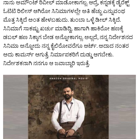
ನಾನು ಅಮೌಂಟ್ ರಿವೀಲ್ ಮಾಡೋಕಾಗಲ್ಲ. ಆದ್ರೆ, ಕನ್ನಡಕ್ಕೆ ಡೈರೆಕ್ಟ್
ಓಟಿಟಿ ರಿಲೀಸ್ ಆಗಿರೋ ಸಿನಿಮಾಗಳಲ್ಲೇ ಅತಿ ಹೆಚ್ಚು ಎನ್ನುವಂಥ
ಮೊತ್ತ ಸಿಕ್ಕಿದೆ ಅಂತ ಹೇಳಬಹುದು. ತುಂಬಾ ಒಳ್ಳೆ ಡೀಲ್ ಸಿಕ್ಕಿದೆ.
ಸಿನಿಮಾಗೆ ಸಾಕಷ್ಟು ಖರ್ಚು ಮಾಡಿದ್ವಿ. ಹಾಗಾಗಿ ಹಾಕಿರೋ ಹಣಕ್ಕೆ
ಡಬಲ್ ಹಣ ಸಿಕ್ಕಾಗ ಬೇಡ ಅನ್ನೋಕಾಗಲ್ಲ. ಅಲ್ಲದೆ, ನನ್ನ ನಿರ್ದೇಶನದ
ಸಿನಿಮಾ ಅನ್ನೋದು ನನ್ನ ಕೈಲಿರೋವರೆಗೂ ಆರ್ಟ್. ಅದಾದ ನಂತರ
ಅದು ಕಾಮರ್ಸ್ ಆಗುತ್ತೆ. ನಿರ್ಮಾಪಕರಿಗೆ ದುಡ್ಡು ಆಗಬೇಕು.
ನಿರ್ದೇಶಕನಾಗಿ ನನಗೂ ಆ ಜವಾಬ್ದಾರಿ ಇರುತ್ತೆ.