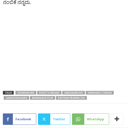
ನಂಬಿಕೆ ನನ್ನದು.
TAGS
DHANANJAYA
ROHITH PADAKI
SANDALWOOD
KANNADA CINEMA
GANDHINAGARA
#KANNADA FILM
RATNAN PRAPANCHA
Facebook
Twitter
WhatsApp