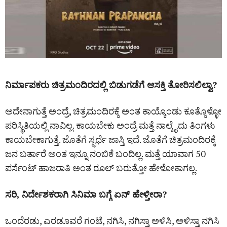
ನಿರ್ಮಾಪಕರು ಚಿತ್ರಮಂದಿರದಲ್ಲಿ ಬಿಡುಗಡೆಗೆ ಆಸಕ್ತಿ ತೋರಿಸಲಿಲ್ವಾ?
ಅದೇನಾಗುತ್ತೆ ಅಂದ್ರೆ, ಚಿತ್ರಮಂದಿರಕ್ಕೆ ಅಂತ ಕಾಯ್ಕೊಂಡು ಕೂತ್ಕೊಳ್ಳೋ
ಪರಿಸ್ಥಿತಿಯಲ್ಲಿ ನಾವಿಲ್ಲ. ಕಾಯಬೇಕು ಅಂದ್ರೆ ಮತ್ತೆ ನಾಲ್ಕೈದು ತಿಂಗಳು
ಕಾಯಬೇಕಾಗುತ್ತೆ. ಜೊತೆಗೆ ಸ್ಫರ್ಧೆ ಜಾಸ್ತಿ ಇದೆ. ಜೊತೆಗೆ ಚಿತ್ರಮಂದಿರಕ್ಕೆ
ಜನ ಬರ್ತಾರೆ ಅಂತ ಇನ್ನೂ ನಂಬಿಕೆ ಬಂದಿಲ್ಲ. ಮತ್ತೆ ಯಾವಾಗ 50
ಪರ್ಸೆಂಟ್ ಹಾಜರಾತಿ ಅಂತ ರೂಲ್ ಬರುತ್ತೋ ಹೇಳೋಕಾಗಲ್ಲ.
ಸರಿ, ನಿರ್ದೇಶಕರಾಗಿ ಸಿನಿಮಾ ಬಗ್ಗೆ ಏನ್ ಹೇಳ್ತೀರಾ?
ಒಂದೆರಡು, ಎರಡೂವರೆ ಗಂಟೆ, ನಗಿಸಿ, ನಗಿಸ್ತಾ ಅಳಿಸಿ, ಅಳಿಸ್ತಾ ನಗಿಸಿ