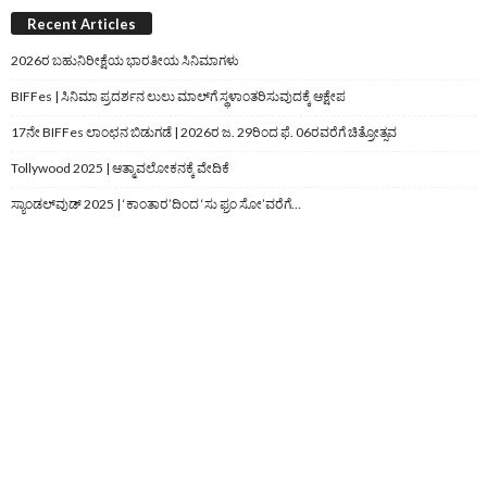
Recent Articles
2026ರ ಬಹುನಿರೀಕ್ಷೆಯ ಭಾರತೀಯ ಸಿನಿಮಾಗಳು
BIFFes | ಸಿನಿಮಾ ಪ್ರದರ್ಶನ ಲುಲು ಮಾಲ್‌ಗೆ ಸ್ಥಳಾಂತರಿಸುವುದಕ್ಕೆ ಆಕ್ಷೇಪ
17ನೇ BIFFes ಲಾಂಛನ ಬಿಡುಗಡೆ | 2026ರ ಜ. 29ರಿಂದ ಫೆ. 06ರವರೆಗೆ ಚಿತ್ರೋತ್ಸವ
Tollywood 2025 | ಆತ್ಮಾವಲೋಕನಕ್ಕೆ ವೇದಿಕೆ
ಸ್ಯಾಂಡಲ್‌ವುಡ್‌ 2025 | ‘ಕಾಂತಾರ’ದಿಂದ ‘ಸು ಫ್ರಂ ಸೋ’ವರೆಗೆ…