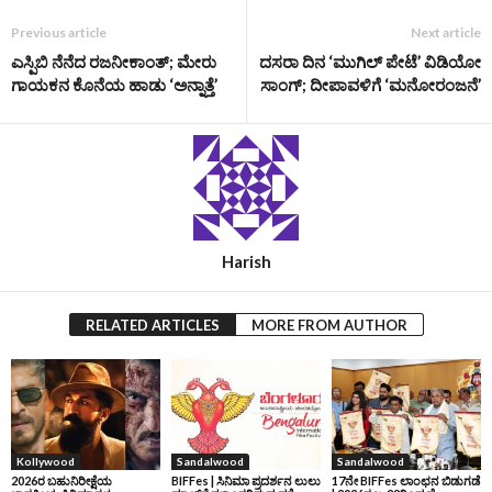
Previous article
Next article
ಎಸ್ಪಿಬಿ ನೆನೆದ ರಜನೀಕಾಂತ್; ಮೇರು
ದಸರಾ ದಿನ ‘ಮುಗಿಲ್ ಪೇಟೆ’ ವಿಡಿಯೋ
ಗಾಯಕನ ಕೊನೆಯ ಹಾಡು ‘ಅನ್ನಾತ್ತೆ’
ಸಾಂಗ್; ದೀಪಾವಳಿಗೆ ‘ಮನೋರಂಜನೆ’
Harish
RELATED ARTICLES
MORE FROM AUTHOR
Kollywood
Sandalwood
Sandalwood
2026ರ ಬಹುನಿರೀಕ್ಷೆಯ
BIFFes | ಸಿನಿಮಾ ಪ್ರದರ್ಶನ ಲುಲು
17ನೇ BIFFes ಲಾಂಛನ ಬಿಡುಗಡೆ