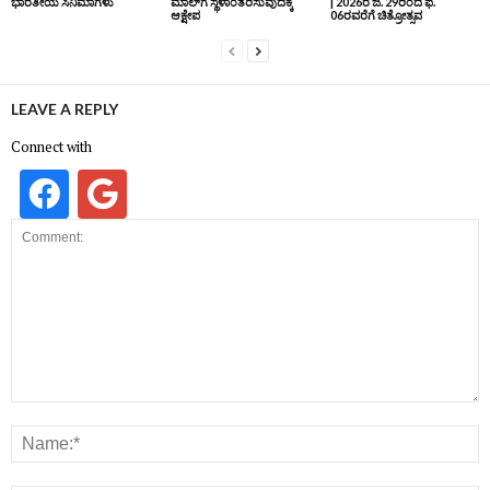
ಭಾರತೀಯ ಸಿನಿಮಾಗಳು
ಮಾಲ್‌ಗೆ ಸ್ಥಳಾಂತರಿಸುವುದಕ್ಕೆ
| 2026ರ ಜ. 29ರಿಂದ ಫೆ.
ಆಕ್ಷೇಪ
06ರವರೆಗೆ ಚಿತ್ರೋತ್ಸವ
LEAVE A REPLY
Connect with