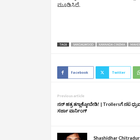
ಮೂಡಿಸಿದೆ.
TAGS
SANDALWOOD
KANNADA CINEMA
MAHES
Facebook
Twitter
Previous article
ನನ್‌ ಹತ್ರ ತಗ್ಲಾಕ್ಕೋಬೇಡಿ! | Trollersಗೆ ನಟ ಧ್ರು
ಸರ್ಜಾ ವಾರ್ನಿಂಗ್‌
Shashidhar Chitradu