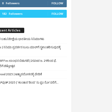
0
Followers
FOLLOW
182
Followers
FOLLOW
cent Articles
 ಬಹುನಿರೀಕ್ಷೆಯ ಭಾರತೀಯ ಸಿನಿಮಾಗಳು
 | ಸಿನಿಮಾ ಪ್ರದರ್ಶನ ಲುಲು ಮಾಲ್‌ಗೆ ಸ್ಥಳಾಂತರಿಸುವುದಕ್ಕೆ
IFFes ಲಾಂಛನ ಬಿಡುಗಡೆ | 2026ರ ಜ. 29ರಿಂದ ಫೆ.
ಗೆ ಚಿತ್ರೋತ್ಸವ
ood 2025 | ಆತ್ಮಾವಲೋಕನಕ್ಕೆ ವೇದಿಕೆ
ಲ್‌ವುಡ್‌ 2025 | ‘ಕಾಂತಾರ’ದಿಂದ ‘ಸು ಫ್ರಂ ಸೋ’ವರೆಗೆ…