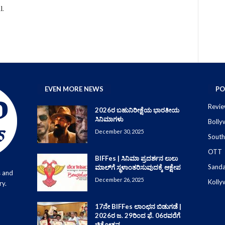
l.
EVEN MORE NEWS
PO
Revie
2026ರ ಬಹುನಿರೀಕ್ಷೆಯ ಭಾರತೀಯ
ಸಿನಿಮಾಗಳು
Boll
December 30, 2025
South
OTT
BIFFes | ಸಿನಿಮಾ ಪ್ರದರ್ಶನ ಲುಲು
Sand
ಮಾಲ್‌ಗೆ ಸ್ಥಳಾಂತರಿಸುವುದಕ್ಕೆ ಆಕ್ಷೇಪ
s and
December 26, 2025
Koll
ry.
17ನೇ BIFFes ಲಾಂಛನ ಬಿಡುಗಡೆ |
2026ರ ಜ. 29ರಿಂದ ಫೆ. 06ರವರೆಗೆ
ಚಿತ್ರೋತ್ಸವ