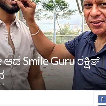
ದ Smile Guru ರಕ್ಷಿತ್‌ 
ನ
0