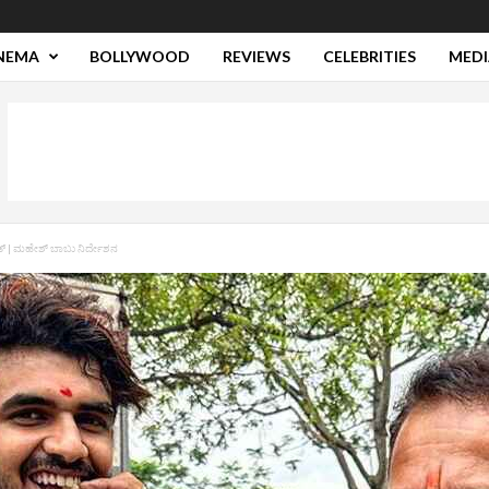
NEMA
BOLLYWOOD
REVIEWS
CELEBRITIES
MEDI
್‌ | ಮಹೇಶ್‌ ಬಾಬು ನಿರ್ದೇಶನ