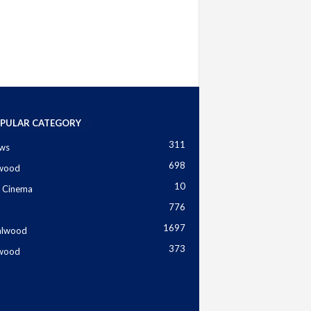
PULAR CATEGORY
311
ws
698
ywood
10
 Cinema
776
1697
alwood
373
ywood