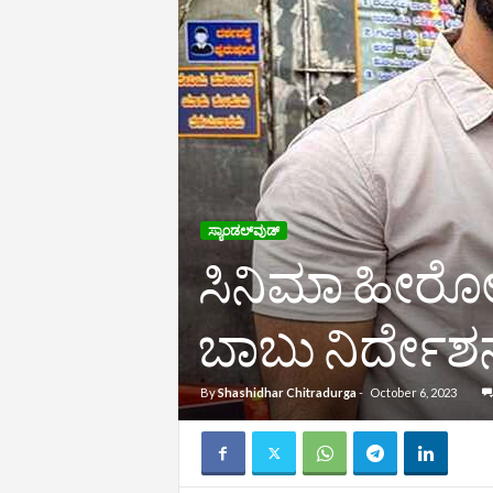
ಸ್ಯಾಂಡಲ್‌ವುಡ್‌
ಸಿನಿಮಾ ಹೀರೋ ಆ
ಬಾಬು ನಿರ್ದೇಶ
By
Shashidhar Chitradurga
-
October 6, 2023