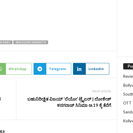
H BABU
SMILEGURU RAKSHITH
Po
WhatsApp
Telegram
Linkedin
Revi
Boll
Next article
Sout
ವ
ಬಹುನಿರೀಕ್ಷಿತ ವಿಜಯ್‌ ‘ಲಿಯೋ’ ಟ್ರೈಲರ್‌ | ಲೋಕೇಶ್‌
OTT
ಕನಗರಾಜ್‌ ಸಿನಿಮಾ ಅ.19 ಕ್ಕೆ ತೆರೆಗೆ
Sand
Koll
rga