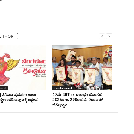
AUTHOR
wood
Sandalwood
| ಸಿನಿಮಾ ಪ್ರದರ್ಶನ ಲುಲು
17ನೇ BIFFes ಲಾಂಛನ ಬಿಡುಗಡೆ |
ಸ್ಥಳಾಂತರಿಸುವುದಕ್ಕೆ ಆಕ್ಷೇಪ
2026ರ ಜ. 29ರಿಂದ ಫೆ. 06ರವರೆಗೆ
ಚಿತ್ರೋತ್ಸವ