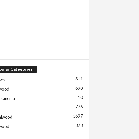
pular Categories
311
ews
698
ywood
10
h Cinema
776
1697
alwood
373
ywood