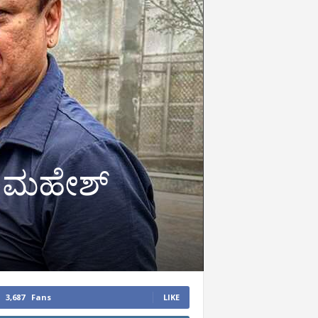
| ಮಹೇಶ್‌
3,687
Fans
LIKE