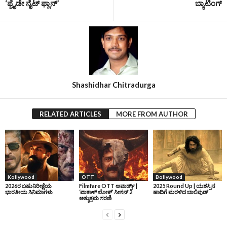
‘ಫ್ರೈಡೇ ನೈಟ್ ಫ್ಲಾನ್’
ಬ್ಯಾಟಿಂಗ್
Shashidhar Chitradurga
RELATED ARTICLES
MORE FROM AUTHOR
Kollywood
OTT
Bollywood
2026ರ ಬಹುನಿರೀಕ್ಷೆಯ
Filmfare OTT ಅವಾರ್ಡ್ಸ್‌ |
2025 Round Up | ಯಶಸ್ಸಿನ
ಭಾರತೀಯ ಸಿನಿಮಾಗಳು
‘ಪಾತಾಳ್‌ ಲೋಕ್‌’ ಸೀಸನ್‌ 2
ಹಾದಿಗೆ ಮರಳಿದ ಬಾಲಿವುಡ್‌
ಅತ್ಯುತ್ತಮ ಸರಣಿ