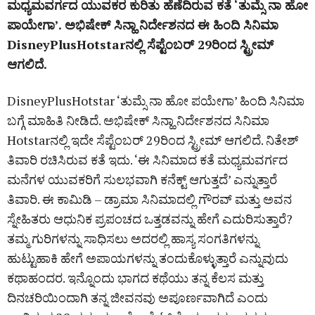
ಮಧ್ಯಮವರ್ಗದ ಯುವಕರ ಕುರಿತು ಹೆಣೆದಿರುವ ಕತೆ ‘ತುಮ್ಸೆ ನಾ ಹೋ
ಪಾಯೇಗಾ’. ಅಭಿಷೇಕ್‌ ಸಿನ್ಹಾ ನಿರ್ದೇಶನದ ಈ ಹಿಂದಿ ಸಿನಿಮಾ
DisneyPlusHotstarನಲ್ಲಿ ಸೆಪ್ಟೆಂಬರ್‌ 29ರಿಂದ ಸ್ಟ್ರೀಮ್‌
ಆಗಲಿದೆ.
DisneyPlusHotstar ‘ತುಮ್ಸೆ ನಾ ಹೋ ಪಯೇಗಾ’ ಹಿಂದಿ ಸಿನಿಮಾ
ಬಗ್ಗೆ ಮಾಹಿತಿ ನೀಡಿದೆ. ಅಭಿಷೇಕ್‌ ಸಿನ್ಹಾ ನಿರ್ದೇಶನದ ಸಿನಿಮಾ
Hotstarನಲ್ಲಿ ಇದೇ ಸೆಪ್ಟೆಂಬರ್‌ 29ರಿಂದ ಸ್ಟ್ರೀಮ್‌ ಆಗಲಿದೆ. ನಿತೇಶ್‌
ತಿವಾರಿ ರಚಿಸಿರುವ ಕತೆ ಇದು. ‘ಈ ಸಿನಿಮಾದ ಕತೆ ಮಧ್ಯಮವರ್ಗದ
ಮನೆಗಳ ಯುವಕರಿಗೆ ಸುಲಭವಾಗಿ ಕನೆಕ್ಟ್‌ ಆಗುತ್ತದೆ’ ಎನ್ನುತ್ತಾರೆ
ತಿವಾರಿ. ಈ ಕಾಮಿಡಿ – ಡ್ರಾಮಾ ಸಿನಿಮಾದಲ್ಲಿ ಗೌರವ್ ಮತ್ತು ಅವನ
ಸ್ನೇಹಿತರು ಆಧುನಿಕ ಪ್ರಪಂಚದ ಒತ್ತಡವನ್ನು ಹೇಗೆ ಎದುರಿಸುತ್ತಾರೆ?
ತಮ್ಮ ಗುರಿಗಳನ್ನು ಸಾಧಿಸಲು ಅದರಲ್ಲಿ ಹಾಸ್ಯ ಸಂಗತಿಗಳನ್ನು
ಹುಟ್ಟುಹಾಕಿ ಹೇಗೆ ಅಪಾಯಗಳನ್ನು ತಂದುಕೊಳ್ಳುತ್ತಾರೆ ಎನ್ನುವುದು
ಕಥಾಹಂದರ. ಇನ್ನೊಂದು ಭಾಗದ ಕಥೆಯು ತನ್ನ ಕೆಲಸ ಮತ್ತು
ದಿನಚರಿಯಿಂದಾಗಿ ತನ್ನ ಜೀವನವು ಅಪೂರ್ಣವಾಗಿದೆ ಎಂದು