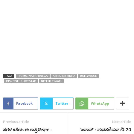
TAGS
TUMSE NA HO PAYEGA
ABHISHEK SINHA
BOLLYWOOD
DISNEYPLUS HOTSTAR
NITESH TIWARI
Facebook
Twitter
WhatsApp
Previous article
Next article
ಸರಳ ಕತೆಯ ಈ ರಾತ್ರಿ ದೀರ್ಘ –
‘ಜವಾನ್’ : ಮನತಣಿಸುವ ಟಿ-20