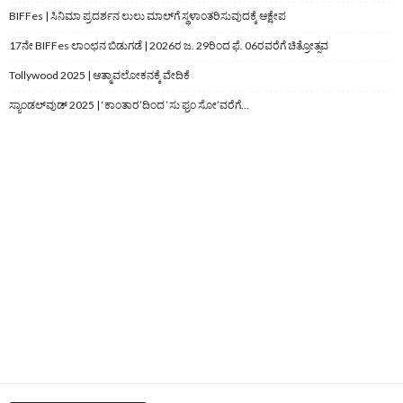
BIFFes | ಸಿನಿಮಾ ಪ್ರದರ್ಶನ ಲುಲು ಮಾಲ್‌ಗೆ ಸ್ಥಳಾಂತರಿಸುವುದಕ್ಕೆ ಆಕ್ಷೇಪ
17ನೇ BIFFes ಲಾಂಛನ ಬಿಡುಗಡೆ | 2026ರ ಜ. 29ರಿಂದ ಫೆ. 06ರವರೆಗೆ ಚಿತ್ರೋತ್ಸವ
Tollywood 2025 | ಆತ್ಮಾವಲೋಕನಕ್ಕೆ ವೇದಿಕೆ
ಸ್ಯಾಂಡಲ್‌ವುಡ್‌ 2025 | ‘ಕಾಂತಾರ’ದಿಂದ ‘ಸು ಫ್ರಂ ಸೋ’ವರೆಗೆ…