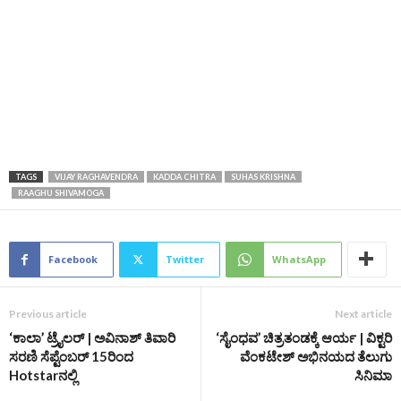
TAGS
VIJAY RAGHAVENDRA
KADDA CHITRA
SUHAS KRISHNA
RAAGHU SHIVAMOGA
Facebook
Twitter
WhatsApp
Previous article
Next article
‘ಕಾಲಾ’ ಟ್ರೈಲರ್‌ | ಅವಿನಾಶ್‌ ತಿವಾರಿ
‘ಸೈಂಧವ’ ಚಿತ್ರತಂಡಕ್ಕೆ ಆರ್ಯ | ವಿಕ್ಟರಿ
ಸರಣಿ ಸೆಪ್ಟೆಂಬರ್‌ 15ರಿಂದ
ವೆಂಕಟೇಶ್‌ ಅಭಿನಯದ ತೆಲುಗು
Hotstarನಲ್ಲಿ
ಸಿನಿಮಾ