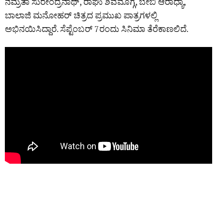
ನಮ್ರತಾ ಸುರೇಂದ್ರನಾಥ್, ರಾಘು ಶಿವಮೊಗ್ಗ, ಬೇಬಿ ಆರಾಧ್ಯಾ,
ಬಾಲಾಜಿ ಮನೋಹರ್ ಚಿತ್ರದ ಪ್ರಮುಖ ಪಾತ್ರಗಳಲ್ಲಿ
ಅಭಿನಯಿಸಿದ್ದಾರೆ. ಸೆಪ್ಟೆಂಬರ್‌ 7ರಂದು ಸಿನಿಮಾ ತೆರೆಕಾಣಲಿದೆ.