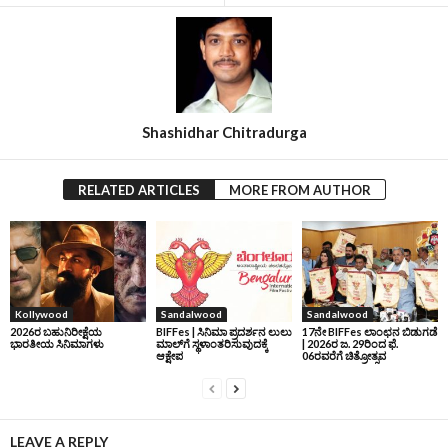
Shashidhar Chitradurga
RELATED ARTICLES
MORE FROM AUTHOR
Kollywood
Sandalwood
Sandalwood
2026ರ ಬಹುನಿರೀಕ್ಷೆಯ
BIFFes | ಸಿನಿಮಾ ಪ್ರದರ್ಶನ ಲುಲು
17ನೇ BIFFes ಲಾಂಛನ ಬಿಡುಗಡೆ
ಭಾರತೀಯ ಸಿನಿಮಾಗಳು
ಮಾಲ್‌ಗೆ ಸ್ಥಳಾಂತರಿಸುವುದಕ್ಕೆ
| 2026ರ ಜ. 29ರಿಂದ ಫೆ.
ಆಕ್ಷೇಪ
06ರವರೆಗೆ ಚಿತ್ರೋತ್ಸವ
LEAVE A REPLY