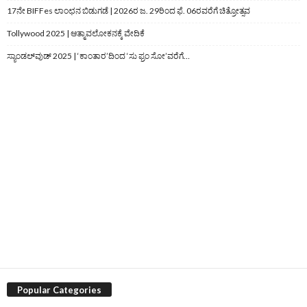
17ನೇ BIFFes ಲಾಂಛನ ಬಿಡುಗಡೆ | 2026ರ ಜ. 29ರಿಂದ ಫೆ. 06ರವರೆಗೆ ಚಿತ್ರೋತ್ಸವ
Tollywood 2025 | ಆತ್ಮಾವಲೋಕನಕ್ಕೆ ವೇದಿಕೆ
ಸ್ಯಾಂಡಲ್‌ವುಡ್‌ 2025 | ‘ಕಾಂತಾರ’ದಿಂದ ‘ಸು ಫ್ರಂ ಸೋ’ವರೆಗೆ…
Popular Categories