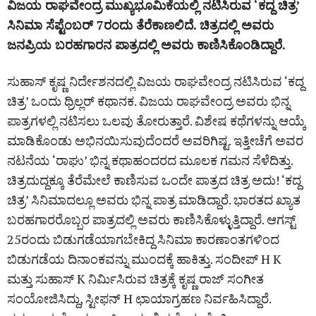
ವಿಜಯ ರಾಘವೇಂದ್ರ ಮುಖ್ಯಭೂಮಿಕೆಯಲ್ಲಿ ನಟಿಸಿರುವ ‘ಕದ್ದ ಚಿತ್ರ’
ಸಿನಿಮಾ ಸೆಪ್ಟೆಂಬರ್‌ 7ರಂದು ತೆರೆಕಾಣಲಿದೆ. ಚಿತ್ರದಲ್ಲಿ ಅವರು
ಜನಪ್ರಿಯ ಬರಹಗಾರನ ಪಾತ್ರದಲ್ಲಿ ಅವರು ಕಾಣಿಸಿಕೊಂಡಿದ್ದಾರೆ.
ಸುಹಾಸ್‌ ಕೃಷ್ಣ ನಿರ್ದೇಶನದಲ್ಲಿ ವಿಜಯ ರಾಘವೇಂದ್ರ ನಟಿಸಿರುವ ‘ಕದ್ದ
ಚಿತ್ರ’ ಒಂದು ಥ್ರಿಲ್ಲರ್‌ ಕಥಾನಕ. ವಿಜಯ ರಾಘವೇಂದ್ರ ಅವರು ಭಿನ್ನ
ಪಾತ್ರಗಳಲ್ಲಿ ನಟಿಸಲು ಒಲವು ತೋರುತ್ತಾರೆ. ವಿಶೇಷ ಕಥೆಗಳನ್ನು ಆಯ್ಕೆ
ಮಾಡಿಕೊಂಡು ಅಭಿನಯಿಸುವುದೆಂದರೆ ಅವರಿಗಿಷ್ಟ. ಇತ್ತೀಚೆಗೆ ಅವರ
ನಟನೆಯ ‘ರಾಘು’ ಭಿನ್ನ ಕಥಾಹಂದರದ ಮೂಲಕ ಗಮನ ಸೆಳೆದಿತ್ತು.
ಚಿತ್ರದುದ್ದಕ್ಕೂ ತೆರೆಮೇಲೆ ಕಾಣಿಸುವ ಒಂದೇ ಪಾತ್ರದ ಚಿತ್ರ ಅದು! ‘ಕದ್ದ
ಚಿತ್ರ’ ಸಿನಿಮಾದಲ್ಲೂ ಅವರು ಭಿನ್ನ ಪಾತ್ರ ಮಾಡಿದ್ದಾರೆ. ಭಾರತದ ಖ್ಯಾತ
ಬರಹಗಾರರೊಬ್ಬರ ಪಾತ್ರದಲ್ಲಿ ಅವರು ಕಾಣಿಸಿಕೊಳ್ಳುತ್ತಿದ್ದಾರೆ. ಆಗಸ್ಟ್
25ರಂದು ಬಿಡುಗಡೆಯಾಗಬೇಕಿದ್ದ ಸಿನಿಮಾ ಕಾರಣಾಂತಗಳಿಂದ
ಬಿಡುಗಡೆಯ ದಿನಾಂಕವನ್ನು ಮುಂದಕ್ಕೆ ಹಾಕಿತ್ತು. ಸಂದೀಪ್‌ H K
ಮತ್ತು ಸುಹಾಸ್‌ K ನಿರ್ಮಿಸಿರುವ ಚಿತ್ರಕ್ಕೆ ಕೃಷ್ಣ ರಾಜ್‌ ಸಂಗೀತ
ಸಂಯೋಜಿಸಿದ್ದು, ಸ್ಟೀಫನ್‌ H ಛಾಯಾಗ್ರಹಣ ನಿರ್ವಹಿಸಿದ್ದಾರೆ.