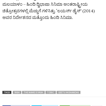
ಮಲಯಾಳಂ – ಹಿಂದಿ ದ್ವಿಭಾಷಾ ಸಿನಿಮಾ ಅಂತರಾಷ್ಟ್ರೀಯ
ಚಿತ್ರೋತ್ಸವಗಳಲ್ಲಿ ಮೆಚ್ಚುಗೆ ಗಳಿಸಿತ್ತು. ‘ಲಯರ್ಸ್‌ ಡೈಸ್‌’ (2014)
ಅವರ ನಿರ್ದೇಶನದ ಮತ್ತೊಂದು ಹಿಂದಿ ಸಿನಿಮಾ.
TAGS
YASH
THE NAME IS YASH
TOXIC
GEETU MOHANDAS