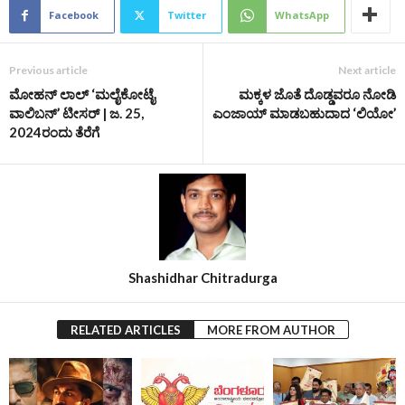
Facebook
Twitter
WhatsApp
Previous article
Next article
ಮೋಹನ್ ಲಾಲ್ ‘ಮಲೈಕೋಟೈ
ಮಕ್ಕಳ ಜೊತೆ ದೊಡ್ಡವರೂ ನೋಡಿ
ವಾಲಿಬನ್’ ಟೀಸರ್‌ | ಜ. 25,
ಎಂಜಾಯ್‌ ಮಾಡಬಹುದಾದ ‘ಲಿಯೋ’
2024ರಂದು ತೆರೆಗೆ
Shashidhar Chitradurga
RELATED ARTICLES
MORE FROM AUTHOR