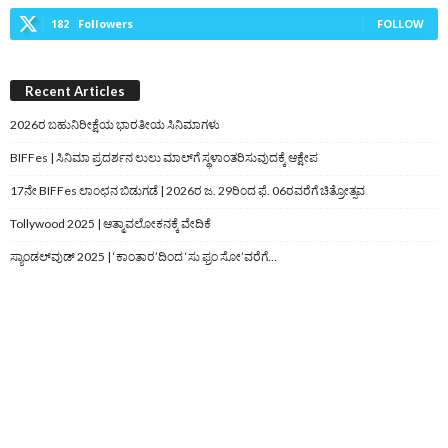
182
Followers
FOLLOW
Recent Articles
2026ರ ಬಹುನಿರೀಕ್ಷೆಯ ಭಾರತೀಯ ಸಿನಿಮಾಗಳು
BIFFes | ಸಿನಿಮಾ ಪ್ರದರ್ಶನ ಲುಲು ಮಾಲ್‌ಗೆ ಸ್ಥಳಾಂತರಿಸುವುದಕ್ಕೆ ಆಕ್ಷೇಪ
17ನೇ BIFFes ಲಾಂಛನ ಬಿಡುಗಡೆ | 2026ರ ಜ. 29ರಿಂದ ಫೆ. 06ರವರೆಗೆ ಚಿತ್ರೋತ್ಸವ
Tollywood 2025 | ಆತ್ಮಾವಲೋಕನಕ್ಕೆ ವೇದಿಕೆ
ಸ್ಯಾಂಡಲ್‌ವುಡ್‌ 2025 | ‘ಕಾಂತಾರ’ದಿಂದ ‘ಸು ಫ್ರಂ ಸೋ’ವರೆಗೆ…