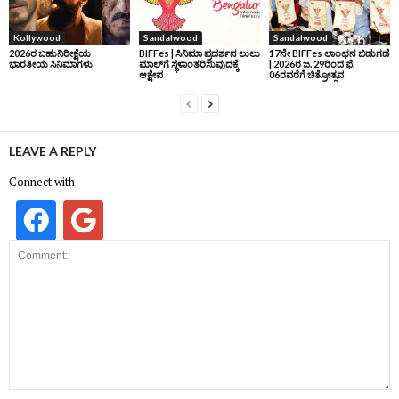
Kollywood
Sandalwood
Sandalwood
2026ರ ಬಹುನಿರೀಕ್ಷೆಯ
BIFFes | ಸಿನಿಮಾ ಪ್ರದರ್ಶನ ಲುಲು
17ನೇ BIFFes ಲಾಂಛನ ಬಿಡುಗಡೆ
ಭಾರತೀಯ ಸಿನಿಮಾಗಳು
ಮಾಲ್‌ಗೆ ಸ್ಥಳಾಂತರಿಸುವುದಕ್ಕೆ
| 2026ರ ಜ. 29ರಿಂದ ಫೆ.
ಆಕ್ಷೇಪ
06ರವರೆಗೆ ಚಿತ್ರೋತ್ಸವ
LEAVE A REPLY
Connect with