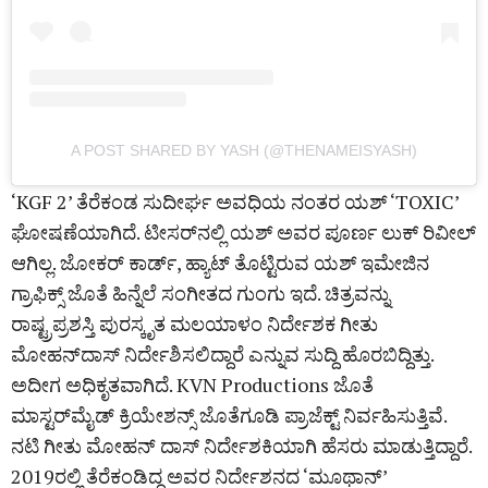
A POST SHARED BY YASH (@THENAMEISYASH)
‘KGF 2’ ತೆರೆಕಂಡ ಸುದೀರ್ಘ ಅವಧಿಯ ನಂತರ ಯಶ್‌ ‘TOXIC’
ಘೋಷಣೆಯಾಗಿದೆ. ಟೀಸರ್‌ನಲ್ಲಿ ಯಶ್‌ ಅವರ ಪೂರ್ಣ ಲುಕ್‌ ರಿವೀಲ್‌
ಆಗಿಲ್ಲ. ಜೋಕರ್‌ ಕಾರ್ಡ್‌, ಹ್ಯಾಟ್‌ ತೊಟ್ಟಿರುವ ಯಶ್‌ ಇಮೇಜಿನ
ಗ್ರಾಫಿಕ್ಸ್‌ ಜೊತೆ ಹಿನ್ನೆಲೆ ಸಂಗೀತದ ಗುಂಗು ಇದೆ. ಚಿತ್ರವನ್ನು
ರಾಷ್ಟ್ರಪ್ರಶಸ್ತಿ ಪುರಸ್ಕೃತ ಮಲಯಾಳಂ ನಿರ್ದೇಶಕ ಗೀತು
ಮೋಹನ್‌ದಾಸ್‌ ನಿರ್ದೇಶಿಸಲಿದ್ದಾರೆ ಎನ್ನುವ ಸುದ್ದಿ ಹೊರಬಿದ್ದಿತ್ತು.
ಅದೀಗ ಅಧಿಕೃತವಾಗಿದೆ. KVN Productions ಜೊತೆ
ಮಾಸ್ಟರ್‌ಮೈಡ್‌ ಕ್ರಿಯೇಶನ್ಸ್‌ ಜೊತೆಗೂಡಿ ಪ್ರಾಜೆಕ್ಟ್‌ ನಿರ್ವಹಿಸುತ್ತಿವೆ.
ನಟಿ ಗೀತು ಮೋಹನ್‌ ದಾಸ್‌ ನಿರ್ದೇಶಕಿಯಾಗಿ ಹೆಸರು ಮಾಡುತ್ತಿದ್ದಾರೆ.
2019ರಲ್ಲಿ ತೆರೆಕಂಡಿದ್ದ ಅವರ ನಿರ್ದೇಶನದ ‘ಮೂಥಾನ್‌’