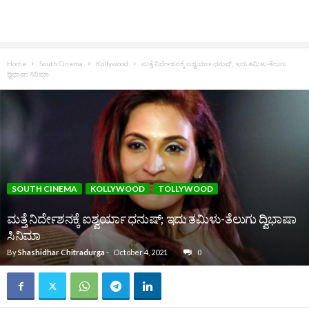
Home
South Cinema
Kollywood
ಮತ್ತೆ ನಿರ್ದೇಶನಕ್ಕೆ ಐಶ್ವರ್ಯಾ ಧನುಷ್; ಇದು ತಮಿಳು-ತೆಲುಗು
ದ್ವಿಭಾಷಾ ಸಿನಿಮಾ
SOUTH CINEMA
KOLLYWOOD
TOLLYWOOD
ಮತ್ತೆ ನಿರ್ದೇಶನಕ್ಕೆ ಐಶ್ವರ್ಯಾ ಧನುಷ್; ಇದು ತಮಿಳು-ತೆಲುಗು ದ್ವಿಭಾಷಾ
ಸಿನಿಮಾ
By
Shashidhar Chitradurga
-
October 4, 2021
0