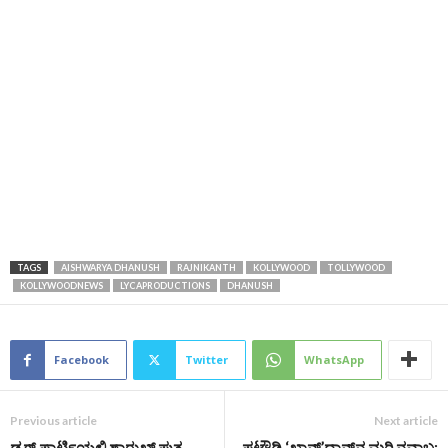
TAGS
AISHWARYA DHANUSH
RAJNIKANTH
KOLLYWOOD
TOLLYWOOD
KOLLYWOODNEWS
LYCAPRODUCTIONS
DHANUSH
Facebook
Twitter
WhatsApp
Previous article
Next article
ಡ್ರಗ್ ಪಾರ್ಟಿಯಲ್ಲಿ ಶಾರುಖ್ ಪುತ್ರ
ಪಟೌಡಿ ‘ಖಾನ್’ದಾನ್‌ನ ಮರಿ ನವಾಬ;