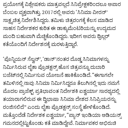
ಪ್ರಯೋಗಕ್ಕೆ ವಿಶ್ಲೇಷಕರು ಮಾತ್ರವಲ್ಲದೆ ಸಿನಿಪ್ರೇಕ್ಷಕರಿಂದಲೂ ಅಪಾರ
ಬೆಂಬಲ ವ್ಯಕ್ತವಾಗಿತ್ತು. 2017ರಲ್ಲಿ ಅವರು ‘ಸಿನಿಮಾ ವೀರನ್‌’
ಸಾಕ್ಷ್ಯಚಿತ್ರ ನಿರ್ದೇಶಿಸಿದ್ದರು. ತಮಿಳು ಚಿತ್ರರಂಗಕ್ಕೆ ಕೆಲಸ ಮಾಡಿದ
ಸಾಹಸ ನಿರ್ದೇಶಕರ ಕುರಿತ ಈ ಡಾಕ್ಯುಮೆಂಟರಿಯನ್ನು ಉದ್ಯಮದ
ಮಂದಿ ಬಹುವಾಗಿ ಮೆಚ್ಚಿಕೊಂಡಿದ್ದರು. ಇದೀಗ ಅವರು ಥ್ರಿಲ್ಲರ್
ಕತೆಯೊಂದಿಗೆ ನಿರ್ದೇಶನಕ್ಕೆ ಮರಳುತ್ತಿದ್ದಾರೆ.
‘ಪೊನ್ನಿಯನ್ ಸೆಲ್ವನ್‌’, ‘ಡಾನ್‌’ನಂತರ ದೊಡ್ಡ ಸಿನಿಮಾಗಳನ್ನು
ನಿರ್ಮಿಸಿರುವ ಲೈಕಾ ಪ್ರೊಡಕ್ಷನ್ಸ್‌ ಹೊಸ ಚಿತ್ರವನ್ನೂ ದುಬಾರಿ
ಬಜೆಟ್‌ನಲ್ಲಿ ನಿರ್ಮಿಸುವ ಯೋಜನೆ ಹಾಕಿಕೊಂಡಿದೆ. “ಈಗಾಗಲೇ
ತಮಿಳಿನಲ್ಲಿ ನಾವು ಸಿನಿಮಾ ನಿರ್ಮಿಸಿದ್ದರೂ ತೆಲುಗಿನಲ್ಲಿ ಇದು ನಮಗೆ
ಮೊದಲ ಪ್ರಾಜೆಕ್ಟ್‌. ಪ್ರತಿಭಾವಂತ ನಿರ್ದೇಶಕಿ ಐಶ್ವರ್ಯಾ ಸಾರಥ್ಯದಲ್ಲಿ
ತಯಾರಾಗಲಿರುವ ಈ ದ್ವಿಭಾಷಾ ಸಿನಿಮಾ ದೇಶದ ಸಿನಿಪ್ರಿಯರನ್ನು
ರಂಜಿಸಲಿದೆ” ಎಂದು ಲೈಕಾ ಪ್ರೊಡಕ್ಷನ್ಸ್ ಸಂಸ್ಥೆ ಹೇಳಿಕೊಂಡಿದೆ.
ಮತ್ತೊಂದೆಡೆ ನಿರ್ದೇಶಕ ಐಶ್ವರ್ಯಾ, “ಪ್ಯಾನ್ ಇಂಡಿಯಾ ಆಡಿಯನ್ಸ್‌
ಗಮನದಲ್ಲಿಟ್ಟುಕೊಂಡು ಕತೆ ಮಾಡಿದ್ದೇವೆ. ನಿರ್ಮಾಪಕರ ಅಭಿರುಚಿ