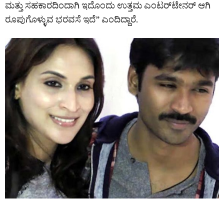
ಮತ್ತು ಸಹಕಾರದಿಂದಾಗಿ ಇದೊಂದು ಉತ್ತಮ ಎಂಟರ್‌ಟೇನರ್ ಆಗಿ
ರೂಪುಗೊಳ್ಳುವ ಭರವಸೆ ಇದೆ” ಎಂದಿದ್ದಾರೆ.