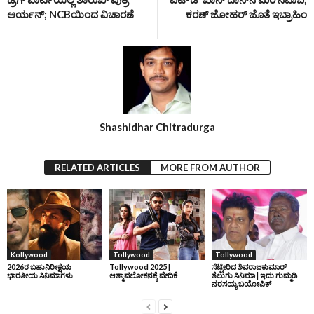
ಆರ್ಯನ್; NCBಯಿಂದ ವಿಚಾರಣೆ
ಕರಣ್ ಜೋಹರ್ ಜೊತೆ ಇಬ್ರಾಹಿಂ
Shashidhar Chitradurga
RELATED ARTICLES
MORE FROM AUTHOR
Kollywood
Tollywood
Tollywood
2026ರ ಬಹುನಿರೀಕ್ಷೆಯ
Tollywood 2025 |
ಸೆಟ್ಟೇರಿದ ಶಿವರಾಜಕುಮಾರ್‌
ಭಾರತೀಯ ಸಿನಿಮಾಗಳು
ಆತ್ಮಾವಲೋಕನಕ್ಕೆ ವೇದಿಕೆ
ತೆಲುಗು ಸಿನಿಮಾ | ಇದು ಗುಮ್ಮಡಿ
ನರಸಯ್ಯ ಬಯೋಪಿಕ್‌