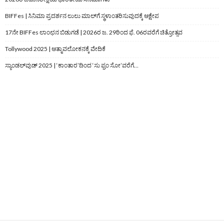
BIFFes | ಸಿನಿಮಾ ಪ್ರದರ್ಶನ ಲುಲು ಮಾಲ್‌ಗೆ ಸ್ಥಳಾಂತರಿಸುವುದಕ್ಕೆ ಆಕ್ಷೇಪ
17ನೇ BIFFes ಲಾಂಛನ ಬಿಡುಗಡೆ | 2026ರ ಜ. 29ರಿಂದ ಫೆ. 06ರವರೆಗೆ ಚಿತ್ರೋತ್ಸವ
Tollywood 2025 | ಆತ್ಮಾವಲೋಕನಕ್ಕೆ ವೇದಿಕೆ
ಸ್ಯಾಂಡಲ್‌ವುಡ್‌ 2025 | ‘ಕಾಂತಾರ’ದಿಂದ ‘ಸು ಫ್ರಂ ಸೋ’ವರೆಗೆ…