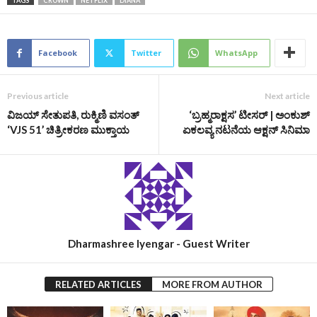
TAGS
CROWN
NETFLIX
DIANA
Facebook
Twitter
WhatsApp
Previous article
Next article
ವಿಜಯ್ ಸೇತುಪತಿ, ರುಕ್ಮಿಣಿ ವಸಂತ್
‘ಬ್ರಹ್ಮರಾಕ್ಷಸ’ ಟೀಸರ್‌ | ಅಂಕುಶ್‌
‘VJS 51’ ಚಿತ್ರೀಕರಣ ಮುಕ್ತಾಯ
ಏಕಲವ್ಯ ನಟನೆಯ ಆಕ್ಷನ್‌ ಸಿನಿಮಾ
Dharmashree Iyengar - Guest Writer
RELATED ARTICLES
MORE FROM AUTHOR