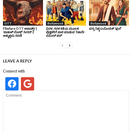
OTT
Bollywood
Bollywood
Filmfare OTT ಅವಾರ್ಡ್ಸ್‌ |
ವಿರಳ, ಸರಳ ಕತೆಯ ಮೂಲಕ
ವಸ್ತು ನಿಷ್ಠ ಬಯೋಪಿಕ್‌ ‘ಫುಲೆ’
‘ಪಾತಾಳ್‌ ಲೋಕ್‌’ ಸೀಸನ್‌ 2
ಪ್ರೇಕ್ಷಕರಿಗೆ ಪಾಠ ಮಾಡುವ ‘ಸಿತಾರೇ
ಅತ್ಯುತ್ತಮ ಸರಣಿ
ಜಮೀನ್‌ ಪರ್’
LEAVE A REPLY
Connect with