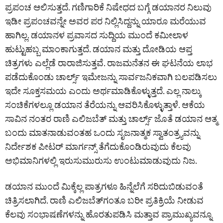
ಪ್ರಪಂಚ ಆಲಿಸುತ್ತದೆ. ಗಣಿಗಾರಿಕೆ ನಿಷೇಧದ ಬಗ್ಗೆ ಡಯಾನರ ನಿಲುವು
ಇಡೀ ಪ್ರಪಂಚವನ್ನೇ ಅವರ ಪರ ನಿಲ್ಲಿಸಿದ್ದನ್ನು ಯಾರೂ ಮರೆಯುವ
ಹಾಗಿಲ್ಲ. ಡಯಾನಳ ಪ್ರವಾಸದ ಸುದ್ದಿಯ ಮುಂದೆ ಕಮೀಲಾಳ
ಹುಟ್ಟುಹಬ್ಬ ಮಾಂಕಾಗುತ್ತದೆ. ಡಯಾನ ಮತ್ತು ದೋಡಿಯ ಆಪ್ತ
ಚಿತ್ರಗಳು ಎಲ್ಲೆಡೆ ರಾರಾಜಿಸುತ್ತವೆ. ರಾಜಮನೆತನ ಈ ಘಟನೆಯ ಲಾಭ
ಪಡೆದುಕೊಂಡು ಚಾರ್ಲ್ಸ್ ಇಮೇಜನ್ನು ಸಾರ್ವಜನಿಕವಾಗಿ ಬಲಪಡಿಸಲು
ಇದೇ ಸೂಕ್ತಸಮಯ ಎಂದು ಅರ್ಥಮಾಡಿಕೊಳ್ಳುತ್ತದೆ. ಎಲ್ಲ ನಾಲ್ಕು
ಸಂಚಿಕೆಗಳಲ್ಲೂ ಡಯಾನ ತೆರೆಯನ್ನು ಆವರಿಸಿಕೊಳ್ಳುತ್ತಾಳೆ. ಆಕೆಯ
ಸಾವಿನ ನಂತರ ರಾಣಿ ಎಲಿಜಬೆತ್ ಮತ್ತು ಚಾರ್ಲ್ಸ್ ಜೊತೆ ಡಯಾನ ಆತ್ಮ
ಬಂದು ಮಾತನಾಡುವಂತಹ ಒಂದು ಸೃಜನಾತ್ಮಕ ಸ್ವಾತಂತ್ರ್ಯವನ್ನು
ನಿರ್ದೇಶಕ ಪೀಟರ್ ಮಾರ್ಗನ್ಸ್ ತೆಗೆದುಕೊಂಡಿರುವುದು ಕೆಲವು
ಅಭಿಮಾನಿಗಳಲ್ಲಿ ಇರುಸುಮುರುಸು ಉಂಟುಮಾಡುವುದು ನಿಜ.
ಡಯಾನ ಮುಂದೆ ಮಿಕ್ಕೆಲ್ಲ ಪಾತ್ರಗಳೂ ಹಿನ್ನೆಲೆಗೆ ಸರಿದುಬಿಡುವಂತೆ
ಚಿತ್ರಿಸಲಾಗಿದೆ. ರಾಣಿ ಎಲಿಜಬೆತ್‌ಗಂತೂ ಬರೀ ಪ್ರತಿಕ್ರಿಯೆ ನೀಡುವ
ಕೆಲವು ಸಂಭಾಷಣೆಗಳನ್ನು ಹೊರತುಪಡಿಸಿ ಮತ್ತಾವ ಪ್ರಾಮುಖ್ಯವನ್ನೂ