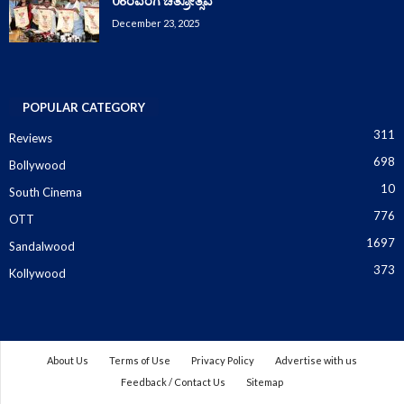
06ರವರೆಗೆ ಚಿತ್ರೋತ್ಸವ
December 23, 2025
POPULAR CATEGORY
311
Reviews
698
Bollywood
10
South Cinema
776
OTT
1697
Sandalwood
373
Kollywood
About Us
Terms of Use
Privacy Policy
Advertise with us
Feedback / Contact Us
Sitemap