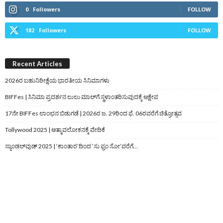
0
Followers
FOLLOW
182
Followers
FOLLOW
Recent Articles
2026ರ ಬಹುನಿರೀಕ್ಷೆಯ ಭಾರತೀಯ ಸಿನಿಮಾಗಳು
BIFFes | ಸಿನಿಮಾ ಪ್ರದರ್ಶನ ಲುಲು ಮಾಲ್‌ಗೆ ಸ್ಥಳಾಂತರಿಸುವುದಕ್ಕೆ ಆಕ್ಷೇಪ
17ನೇ BIFFes ಲಾಂಛನ ಬಿಡುಗಡೆ | 2026ರ ಜ. 29ರಿಂದ ಫೆ. 06ರವರೆಗೆ ಚಿತ್ರೋತ್ಸವ
Tollywood 2025 | ಆತ್ಮಾವಲೋಕನಕ್ಕೆ ವೇದಿಕೆ
ಸ್ಯಾಂಡಲ್‌ವುಡ್‌ 2025 | ‘ಕಾಂತಾರ’ದಿಂದ ‘ಸು ಫ್ರಂ ಸೋ’ವರೆಗೆ…