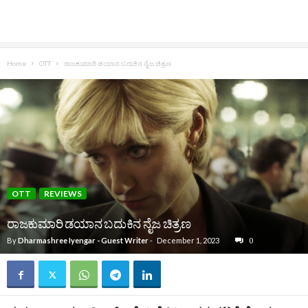
Home
OTT
ರಾಜಕುಮಾರಿ ಡಯಾನ ಬದುಕಿನ ನೈಜ ಚಿತ್ರಣ
OTT
REVIEWS
ರಾಜಕುಮಾರಿ ಡಯಾನ ಬದುಕಿನ ನೈಜ ಚಿತ್ರಣ
By
Dharmashree Iyengar - Guest Writer
-
December 1, 2023
0