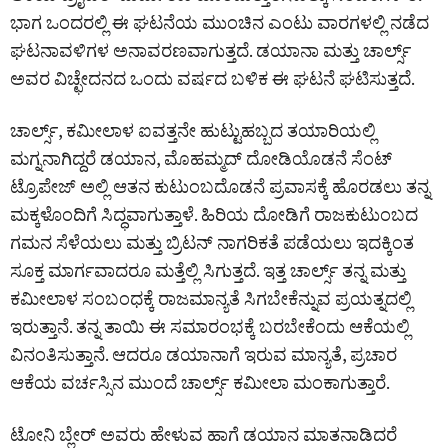
ಭಾಗ ಒಂದರಲ್ಲಿ ಈ ಘಟನೆಯ ಮುಂಚಿನ ಎಂಟು ವಾರಗಳಲ್ಲಿ ನಡೆದ
ಘಟನಾವಳಿಗಳ ಅನಾವರಣವಾಗುತ್ತದೆ. ಡಯಾನಾ ಮತ್ತು ಚಾರ್ಲ್ಸ್
ಅವರ ವಿಚ್ಛೇದನದ ಒಂದು ವರ್ಷದ ಬಳಿಕ ಈ ಘಟನೆ ಘಟಿಸುತ್ತದೆ.
ಚಾರ್ಲ್ಸ್, ಕಮೀಲಾಳ ಐವತ್ತನೇ ಹುಟ್ಟುಹಬ್ಬದ ತಯಾರಿಯಲ್ಲಿ
ಮಗ್ನನಾಗಿದ್ದರೆ ಡಯಾನ, ಮೊಹಮ್ಮದ್ ದೋಡಿಯೊಡನೆ ಸೆಂಟ್
ಟ್ರೊಪೇಜ್ ಅಲ್ಲಿ ಆತನ ಕುಟುಂಬದೊಡನೆ ಪ್ರವಾಸಕ್ಕೆ ಹೊರಡಲು ತನ್ನ
ಮಕ್ಕಳೊಂದಿಗೆ ಸಿದ್ಧವಾಗುತ್ತಾಳೆ. ಹಿರಿಯ ದೋಡಿಗೆ ರಾಜಕುಟುಂಬದ
ಗಮನ ಸೆಳೆಯಲು ಮತ್ತು ಬ್ರಿಟನ್ ನಾಗರಿಕತೆ ಪಡೆಯಲು ಇದಕ್ಕಿಂತ
ಸೂಕ್ತ ಮಾರ್ಗವಾದರೂ ಮತ್ತೆಲ್ಲಿ ಸಿಗುತ್ತದೆ. ಇತ್ತ ಚಾರ್ಲ್ಸ್ ತನ್ನ ಮತ್ತು
ಕಮೀಲಾಳ ಸಂಬಂಧಕ್ಕೆ ರಾಜಮಾನ್ಯತೆ ಸಿಗಬೇಕೆನ್ನುವ ಪ್ರಯತ್ನದಲ್ಲಿ
ಇರುತ್ತಾನೆ. ತನ್ನ ತಾಯಿ ಈ ಸಮಾರಂಭಕ್ಕೆ ಬರಬೇಕೆಂದು ಆಕೆಯಲ್ಲಿ
ವಿನಂತಿಸುತ್ತಾನೆ. ಆದರೂ ಡಯಾನಾಗೆ ಇರುವ ಮಾನ್ಯತೆ, ಪ್ರಚಾರ
ಆಕೆಯ ವರ್ಚಸ್ಸಿನ ಮುಂದೆ ಚಾರ್ಲ್ಸ್ ಕಮೀಲಾ ಮಂಕಾಗುತ್ತಾರೆ.
ಟೋನಿ ಬ್ಲೇರ್ ಅವರು ಹೇಳುವ ಹಾಗೆ ಡಯಾನ ಮಾತನಾಡಿದರೆ