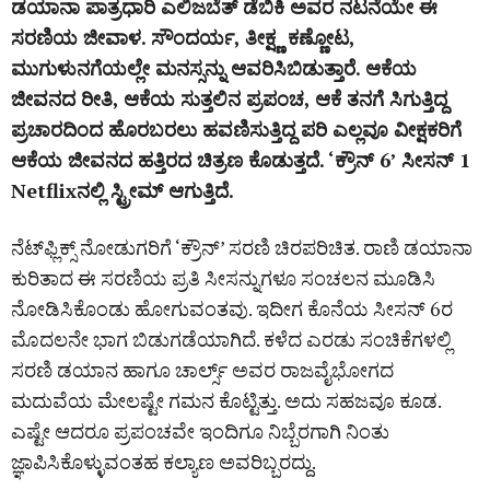
ಡಯಾನಾ ಪಾತ್ರಧಾರಿ ಎಲಿಜಬೆತ್ ಡೆಬಿಕಿ ಅವರ ನಟನೆಯೇ ಈ
ಸರಣಿಯ ಜೀವಾಳ. ಸೌಂದರ್ಯ, ತೀಕ್ಷ್ಣ ಕಣ್ಣೋಟ,
ಮುಗುಳುನಗೆಯಲ್ಲೇ ಮನಸ್ಸನ್ನು ಆವರಿಸಿಬಿಡುತ್ತಾರೆ. ಆಕೆಯ
ಜೀವನದ ರೀತಿ, ಆಕೆಯ ಸುತ್ತಲಿನ ಪ್ರಪಂಚ, ಆಕೆ ತನಗೆ ಸಿಗುತ್ತಿದ್ದ
ಪ್ರಚಾರದಿಂದ ಹೊರಬರಲು ಹವಣಿಸುತ್ತಿದ್ದ ಪರಿ ಎಲ್ಲವೂ ವೀಕ್ಷಕರಿಗೆ
ಆಕೆಯ ಜೀವನದ ಹತ್ತಿರದ ಚಿತ್ರಣ ಕೊಡುತ್ತದೆ. ‘ಕ್ರೌನ್‌ 6’ ಸೀಸನ್‌ 1
Netflixನಲ್ಲಿ ಸ್ಟ್ರೀಮ್‌ ಆಗುತ್ತಿದೆ.
ನೆಟ್‌ಫ್ಲಿಕ್ಸ್‌ ನೋಡುಗರಿಗೆ ‘ಕ್ರೌನ್’ ಸರಣಿ ಚಿರಪರಿಚಿತ. ರಾಣಿ ಡಯಾನಾ
ಕುರಿತಾದ ಈ ಸರಣಿಯ ಪ್ರತಿ ಸೀಸನ್ನುಗಳೂ ಸಂಚಲನ ಮೂಡಿಸಿ
ನೋಡಿಸಿಕೊಂಡು ಹೋಗುವಂತವು. ಇದೀಗ ಕೊನೆಯ ಸೀಸನ್ 6ರ
ಮೊದಲನೇ ಭಾಗ ಬಿಡುಗಡೆಯಾಗಿದೆ. ಕಳೆದ ಎರಡು ಸಂಚಿಕೆಗಳಲ್ಲಿ
ಸರಣಿ ಡಯಾನ ಹಾಗೂ ಚಾರ್ಲ್ಸ್ ಅವರ ರಾಜವೈಭೋಗದ
ಮದುವೆಯ ಮೇಲಷ್ಟೇ ಗಮನ ಕೊಟ್ಟಿತ್ತು. ಅದು ಸಹಜವೂ ಕೂಡ.
ಎಷ್ಟೇ ಆದರೂ ಪ್ರಪಂಚವೇ ಇಂದಿಗೂ ನಿಬ್ಬೆರಗಾಗಿ ನಿಂತು
ಜ್ಞಾಪಿಸಿಕೊಳ್ಳುವಂತಹ ಕಲ್ಯಾಣ ಅವರಿಬ್ಬರದ್ದು.