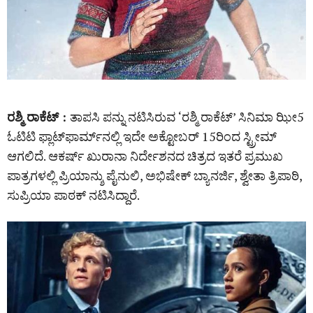
ರಶ್ಮಿ ರಾಕೆಟ್‌ :
ತಾಪಸಿ ಪನ್ನು ನಟಿಸಿರುವ ‘ರಶ್ಮಿ ರಾಕೆಟ್‌’ ಸಿನಿಮಾ ಝೀ5
ಓಟಿಟಿ ಫ್ಲಾಟ್‌ಫಾರ್ಮ್‌ನಲ್ಲಿ ಇದೇ ಅಕ್ಟೋಬರ್‌ 15ರಿಂದ ಸ್ಟ್ರೀಮ್‌
ಆಗಲಿದೆ. ಆಕರ್ಷ್‌ ಖುರಾನಾ ನಿರ್ದೇಶನದ ಚಿತ್ರದ ಇತರೆ ಪ್ರಮುಖ
ಪಾತ್ರಗಳಲ್ಲಿ ಪ್ರಿಯಾನ್ಶು ಪೈನುಲಿ, ಅಭಿಷೇಕ್ ಬ್ಯಾನರ್ಜಿ, ಶ್ವೇತಾ ತ್ರಿಪಾಠಿ,
ಸುಪ್ರಿಯಾ ಪಾಠಕ್‌ ನಟಿಸಿದ್ದಾರೆ.