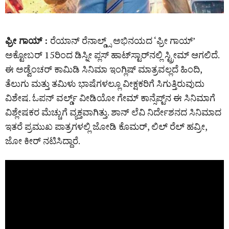
ಫ್ರೀ ಗಾಯ್‌ :
ರೆಯಾನ್ ರೆನಾಲ್ಡ್ಸ್‌ ಅಭಿನಯದ ‘ಫ್ರೀ ಗಾಯ್‌’
ಅಕ್ಟೋಬರ್ 15ರಿಂದ ಡಿಸ್ನೀ ಪ್ಲಸ್ ಹಾಟ್‌ಸ್ಟಾರ್‌ನಲ್ಲಿ ಸ್ಟ್ರೀಮ್ ಆಗಲಿದೆ.
ಈ ಅಡ್ವೆಂಚರ್ ಕಾಮಿಡಿ ಸಿನಿಮಾ ಇಂಗ್ಲಿಷ್‌ ಮಾತ್ರವಲ್ಲದೆ ಹಿಂದಿ,
ತೆಲುಗು ಮತ್ತು ತಮಿಳು ಭಾಷೆಗಳಲ್ಲೂ ವೀಕ್ಷಕರಿಗೆ ಸಿಗುತ್ತಿರುವುದು
ವಿಶೇಷ. ಓಪನ್ ವರ್ಲ್ಡ್‌ ವೀಡಿಯೋ ಗೇಮ್ ಕಾನ್ಸೆಪ್ಟ್‌ನ ಈ ಸಿನಿಮಾಗೆ
ವಿಶ್ಲೇಷಕರ ಮೆಚ್ಚುಗೆ ವ್ಯಕ್ತವಾಗಿತ್ತು. ಶಾನ್ ಲೆವಿ ನಿರ್ದೇಶನದ ಸಿನಿಮಾದ
ಇತರೆ ಪ್ರಮುಖ ಪಾತ್ರಗಳಲ್ಲಿ ಜೋಡಿ ಕೊಮರ್‌, ಲಿಲ್ ರೆಲ್ ಹವ್ರೀ,
ಜೋ ಕೀರ್‌ ನಟಿಸಿದ್ದಾರೆ.