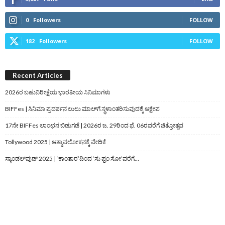
0
Followers
FOLLOW
182
Followers
FOLLOW
Recent Articles
2026ರ ಬಹುನಿರೀಕ್ಷೆಯ ಭಾರತೀಯ ಸಿನಿಮಾಗಳು
BIFFes | ಸಿನಿಮಾ ಪ್ರದರ್ಶನ ಲುಲು ಮಾಲ್‌ಗೆ ಸ್ಥಳಾಂತರಿಸುವುದಕ್ಕೆ ಆಕ್ಷೇಪ
17ನೇ BIFFes ಲಾಂಛನ ಬಿಡುಗಡೆ | 2026ರ ಜ. 29ರಿಂದ ಫೆ. 06ರವರೆಗೆ ಚಿತ್ರೋತ್ಸವ
Tollywood 2025 | ಆತ್ಮಾವಲೋಕನಕ್ಕೆ ವೇದಿಕೆ
ಸ್ಯಾಂಡಲ್‌ವುಡ್‌ 2025 | ‘ಕಾಂತಾರ’ದಿಂದ ‘ಸು ಫ್ರಂ ಸೋ’ವರೆಗೆ…