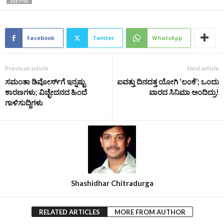
ZEE FIVE
Facebook
Twitter
WhatsApp
Previous article
Next article
ಸಮಂತಾ ಡಿವೋರ್ಸ್‌ಗೆ ಇನ್ನಷ್ಟು
ಐವತ್ತು ದಿನದತ್ತ ಯೋಗಿ ‘ಲಂಕೆ’; ಒಂದು
ಕಾರಣಗಳು; ವಿಚ್ಛೇದನದ ಹಿಂದೆ
ವಾರದ ಸಿನಿಮಾ ಅಂದಿದ್ರು!
ಗಾಳಿಸುದ್ದಿಗಳು
Shashidhar Chitradurga
RELATED ARTICLES
MORE FROM AUTHOR