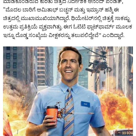
ಮಾಡಿಕೊಂಡಿರುವ ಕುರಿತು ಚಿತ್ರದ ನಿರ್ದೇಶಕ ಆನಂದ್ ಪಂಡಿತ್‌,
“ಮೊದಲ ಬಾರಿಗೆ ಅಮಿತಾಭ್ ಬಚ್ಚನ್ ಮತ್ತು ಇಮ್ರಾನ್ ಹಶ್ಮಿ ಈ
ಚಿತ್ರದಲ್ಲಿ ಮುಖಾಮುಖಿಯಾಗಿದ್ದಾರೆ. ಥಿಯೇಟರ್‌ನಲ್ಲಿ ಚಿತ್ರಕ್ಕೆ ಸಾಕಷ್ಟು
ಉತ್ತಮ ಪ್ರತಿಕ್ರಿಯೆ ವ್ಯಕ್ತವಾಗಿತ್ತು. ಈಗ ಓಟಿಟಿ ಫ್ಲಾಟ್‌ಫಾರ್ಮ್‌ ಮೂಲಕ
ಇನ್ನೂ ದೊಡ್ಡ ಸಂಖ್ಯೆಯ ವೀಕ್ಷಕರನ್ನು ತಲುಪಲಿದ್ದೇವೆ” ಎಂದಿದ್ದಾರೆ.