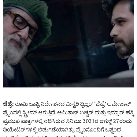
ಚೆಹ್ರೆ:
ರೂಮಿ ಜಾಫ್ರಿ ನಿರ್ದೇಶನದ ಮಿಸ್ಟರಿ ಥ್ರಿಲ್ಲರ್‌ ‘ಚೆಹ್ರೆ’ ಅಮೇಜಾನ್
ಪ್ರೈಂನಲ್ಲಿ ಸ್ಟ್ರೀಮ್ ಆಗುತ್ತಿದೆ. ಅಮಿತಾಭ್ ಬಚ್ಚನ್ ಮತ್ತು ಇಮ್ರಾನ್ ಹಶ್ಮಿ
ಪ್ರಮುಖ ಪಾತ್ರಗಳಲ್ಲಿ ನಟಿಸಿರುವ ಸಿನಿಮಾ 2021ರ ಆಗಸ್ಟ್‌ 27ರಂದು
ಥಿಯೇಟರ್‌ಗಳಲ್ಲಿ ಬಿಡುಗಡೆಯಾಗಿತ್ತು. ಪ್ರೈಂನೊಂದಿಗೆ ಒಪ್ಪಂದ