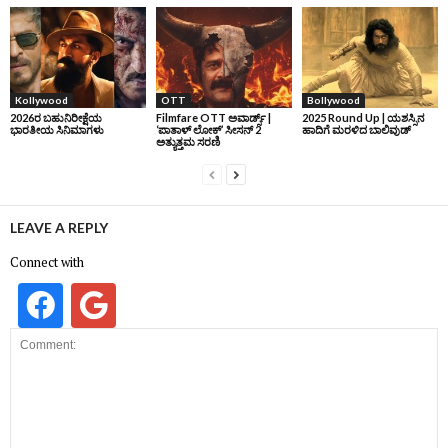
Kollywood
OTT
Bollywood
2026ರ ಬಹುನಿರೀಕ್ಷೆಯ
Filmfare OTT ಅವಾರ್ಡ್ಸ್‌ |
2025 Round Up | ಯಶಸ್ಸಿನ
ಭಾರತೀಯ ಸಿನಿಮಾಗಳು
‘ಪಾತಾಳ್‌ ಲೋಕ್‌’ ಸೀಸನ್‌ 2
ಹಾದಿಗೆ ಮರಳಿದ ಬಾಲಿವುಡ್‌
ಅತ್ಯುತ್ತಮ ಸರಣಿ
LEAVE A REPLY
Connect with