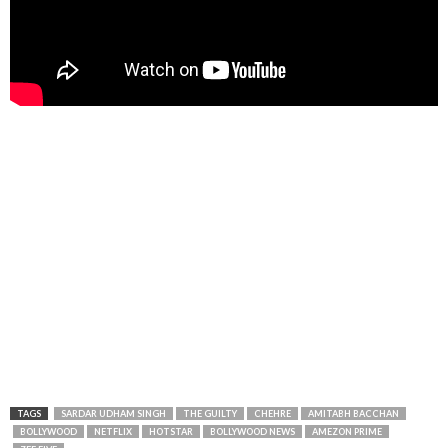
TAGS
SARDAR UDHAM SINGH
THE GUILTY
CHEHRE
AMITABH BACCHAN
BOLLYWOOD
NETFLIX
HOTSTAR
BOLLYWOOD NEWS
AMEZON PRIME