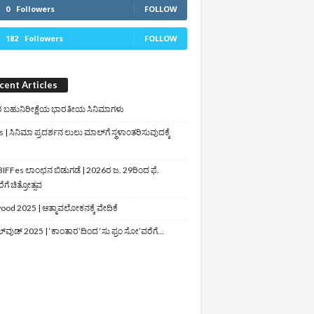
0
Followers
FOLLOW
182
Followers
FOLLOW
cent Articles
 ಬಹುನಿರೀಕ್ಷೆಯ ಭಾರತೀಯ ಸಿನಿಮಾಗಳು
 | ಸಿನಿಮಾ ಪ್ರದರ್ಶನ ಲುಲು ಮಾಲ್‌ಗೆ ಸ್ಥಳಾಂತರಿಸುವುದಕ್ಕೆ
IFFes ಲಾಂಛನ ಬಿಡುಗಡೆ | 2026ರ ಜ. 29ರಿಂದ ಫೆ.
ಗೆ ಚಿತ್ರೋತ್ಸವ
ood 2025 | ಆತ್ಮಾವಲೋಕನಕ್ಕೆ ವೇದಿಕೆ
ಲ್‌ವುಡ್‌ 2025 | ‘ಕಾಂತಾರ’ದಿಂದ ‘ಸು ಫ್ರಂ ಸೋ’ವರೆಗೆ…