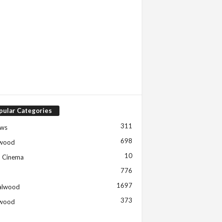
pular Categories
311
ews
698
ywood
10
h Cinema
776
1697
alwood
373
ywood