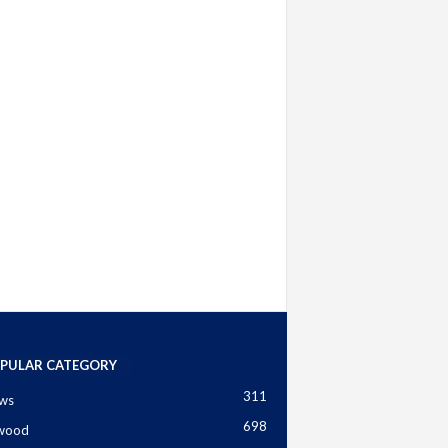
PULAR CATEGORY
311
ws
698
ywood