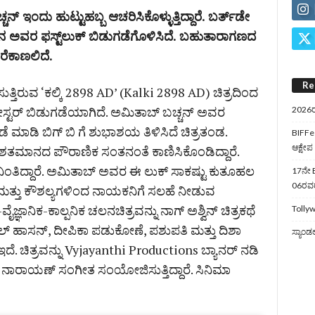
 ಇಂದು ಹುಟ್ಟುಹಬ್ಬ ಆಚರಿಸಿಕೊಳ್ಳುತ್ತಿದ್ದಾರೆ. ಬರ್ತ್‌ಡೇ
್ಲಿನ ಅವರ ಫಸ್ಟ್‌ಲುಕ್‌ ಬಿಡುಗಡೆಗೊಳಿಸಿದೆ. ಬಹುತಾರಾಗಣದ
ೆಕಾಣಲಿದೆ.
Re
ತ್ತಿರುವ ‘ಕಲ್ಕಿ 2898 AD’ (Kalki 2898 AD) ಚಿತ್ರದಿಂದ
ೋಸ್ಟರ್‌ ಬಿಡುಗಡೆಯಾಗಿದೆ. ಅಮಿತಾಬ್‌ ಬಚ್ಚನ್‌ ಅವರ
2026ರ
 ಮಾಡಿ ಬಿಗ್‌ ಬಿ ಗೆ ಶುಭಾಶಯ ತಿಳಿಸಿದೆ ಚಿತ್ರತಂಡ.
BIFFes
ಆಕ್ಷೇಪ
ರು ಶತಮಾನದ ಪೌರಾಣಿಕ ಸಂತನಂತೆ ಕಾಣಿಸಿಕೊಂಡಿದ್ದಾರೆ.
ತಿದ್ದಾರೆ. ಅಮಿತಾಬ್‌ ಅವರ ಈ ಲುಕ್‌ ಸಾಕಷ್ಟು ಕುತೂಹಲ
17ನೇ B
06ರವರೆ
ತಿಕೆ ಮತ್ತು ಕೌಶಲ್ಯಗಳಿಂದ ನಾಯಕನಿಗೆ ಸಲಹೆ ನೀಡುವ
ಜ್ಞಾನಿಕ-ಕಾಲ್ಪನಿಕ ಚಲನಚಿತ್ರವನ್ನು ನಾಗ್‌ ಅಶ್ವಿನ್‌ ಚಿತ್ರಕಥೆ
Tollyw
 ಕಮಲ್ ಹಾಸನ್, ದೀಪಿಕಾ ಪಡುಕೋಣೆ, ಪಶುಪತಿ ಮತ್ತು ದಿಶಾ
ಸ್ಯಾಂಡ
. ಚಿತ್ರವನ್ನು Vyjayanthi Productions ಬ್ಯಾನರ್‌ ನಡಿ
ತೋಷ್‌ ನಾರಾಯಣ್‌ ಸಂಗೀತ ಸಂಯೋಜಿಸುತ್ತಿದ್ದಾರೆ. ಸಿನಿಮಾ