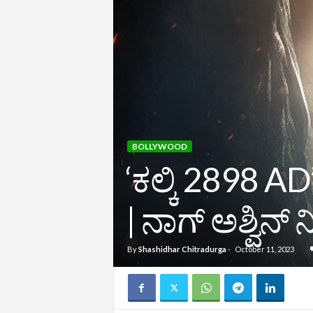
BOLLYWOOD
‘ಕಲ್ಕಿ 2898 AD
| ನಾಗ್‌ ಅಶ್ವಿನ
By
Shashidhar Chitradurga
-
October 11, 2023