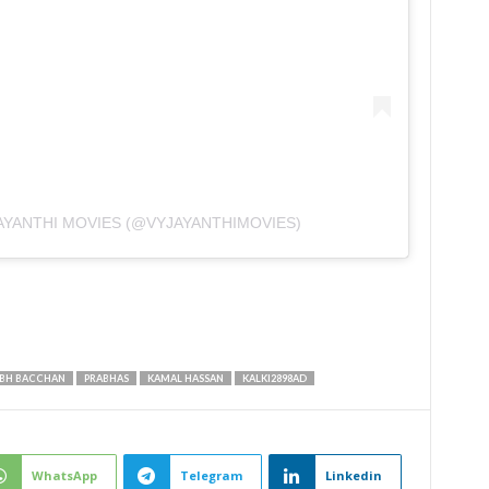
AYANTHI MOVIES (@VYJAYANTHIMOVIES)
BH BACCHAN
PRABHAS
KAMAL HASSAN
KALKI2898AD
WhatsApp
Telegram
Linkedin