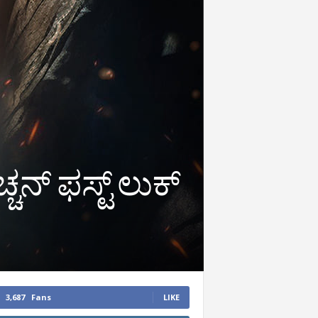
ನ್ ಫಸ್ಟ್ ಲುಕ್‌
3,687
Fans
LIKE