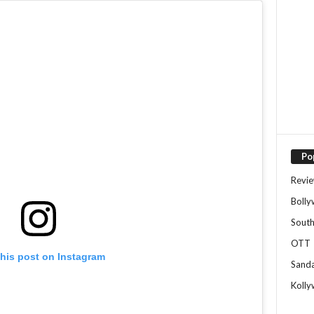
Po
Revi
Boll
Sout
OTT
this post on Instagram
Sand
Koll