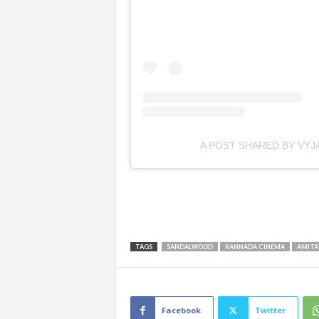
A POST SHARED BY VYJ
TAGS
SANDALWOOD
KANNADA CINEMA
AMITA
Facebook
Twitter