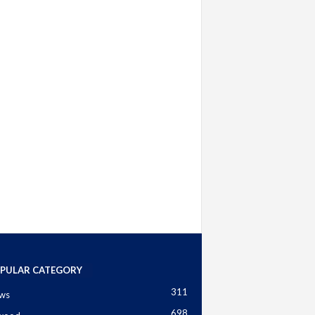
PULAR CATEGORY
311
ws
698