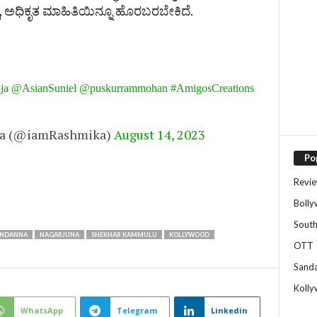
ದು, ಅಧಿಕೃತ ಮಾಹಿತಿಯಿನ್ನೂ ಹೊರಬರಬೇಕಿದೆ.
ja
@AsianSuniel
@puskurrammohan
#AmigosCreations
na (@iamRashmika)
August 14, 2023
Po
Revi
Boll
Sout
ANDANNA
NAGARJUNA
SHEKHAR KAMMULU
KOLLYWOOD
OTT
Sand
Koll
WhatsApp
Telegram
Linkedin