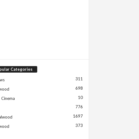
pular Categories
311
ews
698
ywood
10
h Cinema
776
1697
alwood
373
ywood