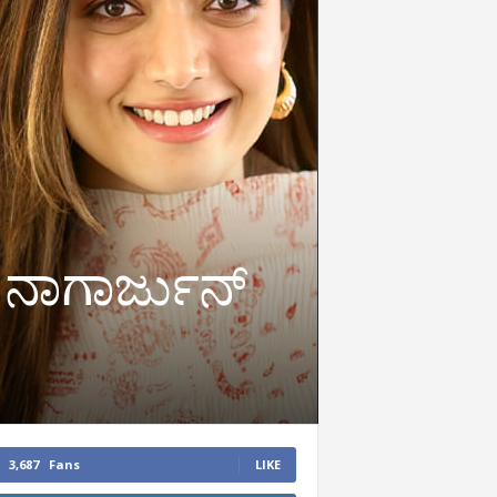
 ನಾಗಾರ್ಜುನ್‌
3,687
Fans
LIKE