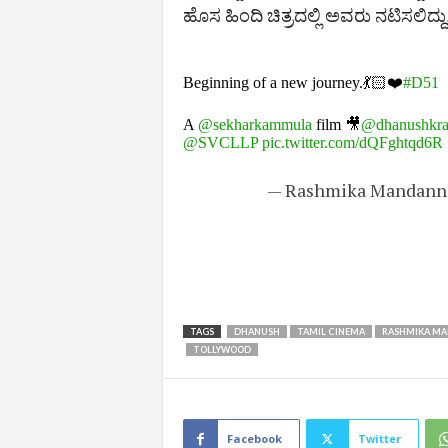
ಹೊಸ ಹಿಂದಿ ಚಿತ್ರದಲ್ಲಿ ಅವರು ನಟಿಸಲಿದ್
Beginning of a new journey.💃🏻❤️
#D51
A
@sekharkammula
film 🎥
@dhanushkra
@SVCLLP
pic.twitter.com/dQFghtqd6R
— Rashmika Mandan
TAGS
DHANUSH
TAMIL CINEMA
RASHMIKA M
TOLLYWOOD
Facebook
Twitter