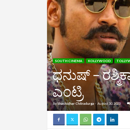
SOUTH CINEMA
KOLLYWOOD
TOLLY
ಧನುಷ್‌ – ರಶ್ಮಿ
ಎಂಟ್ರಿ
By
Shashidhar Chitradurga
-
August 30, 2023