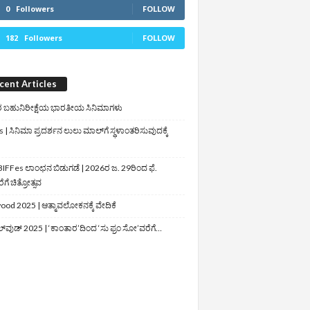
0
Followers
FOLLOW
182
Followers
FOLLOW
cent Articles
 ಬಹುನಿರೀಕ್ಷೆಯ ಭಾರತೀಯ ಸಿನಿಮಾಗಳು
 | ಸಿನಿಮಾ ಪ್ರದರ್ಶನ ಲುಲು ಮಾಲ್‌ಗೆ ಸ್ಥಳಾಂತರಿಸುವುದಕ್ಕೆ
IFFes ಲಾಂಛನ ಬಿಡುಗಡೆ | 2026ರ ಜ. 29ರಿಂದ ಫೆ.
ಗೆ ಚಿತ್ರೋತ್ಸವ
ood 2025 | ಆತ್ಮಾವಲೋಕನಕ್ಕೆ ವೇದಿಕೆ
ಲ್‌ವುಡ್‌ 2025 | ‘ಕಾಂತಾರ’ದಿಂದ ‘ಸು ಫ್ರಂ ಸೋ’ವರೆಗೆ…