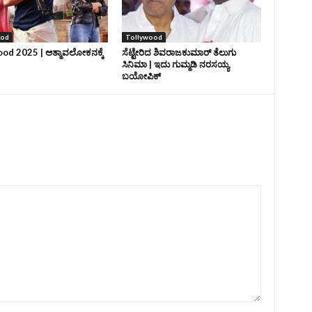
ood
Tollywood
od 2025 | ಆತ್ಮಾವಲೋಕನಕ್ಕೆ
ಸೆಟ್ಟೇರಿದ ಶಿವರಾಜಕುಮಾರ್‌ ತೆಲುಗು
ಸಿನಿಮಾ | ಇದು ಗುಮ್ಮಡಿ ನರಸಯ್ಯ
ಬಯೋಪಿಕ್‌