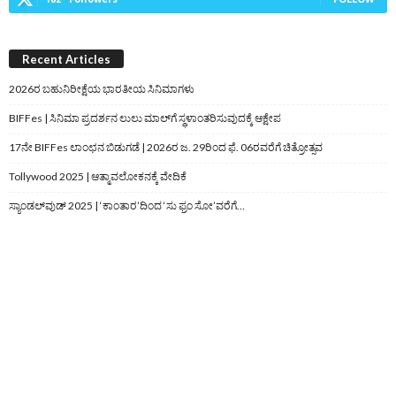
Recent Articles
2026ರ ಬಹುನಿರೀಕ್ಷೆಯ ಭಾರತೀಯ ಸಿನಿಮಾಗಳು
BIFFes | ಸಿನಿಮಾ ಪ್ರದರ್ಶನ ಲುಲು ಮಾಲ್‌ಗೆ ಸ್ಥಳಾಂತರಿಸುವುದಕ್ಕೆ ಆಕ್ಷೇಪ
17ನೇ BIFFes ಲಾಂಛನ ಬಿಡುಗಡೆ | 2026ರ ಜ. 29ರಿಂದ ಫೆ. 06ರವರೆಗೆ ಚಿತ್ರೋತ್ಸವ
Tollywood 2025 | ಆತ್ಮಾವಲೋಕನಕ್ಕೆ ವೇದಿಕೆ
ಸ್ಯಾಂಡಲ್‌ವುಡ್‌ 2025 | ‘ಕಾಂತಾರ’ದಿಂದ ‘ಸು ಫ್ರಂ ಸೋ’ವರೆಗೆ…