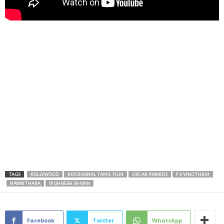
TAGS
KOLLYWOOD
KOOZHANAL TAMIL FILM
OSCAR AWARDS
P S VINOTHRAJ
NAYANTHARA
VIGHNESH SHIVAN
Facebook
Twitter
WhatsApp