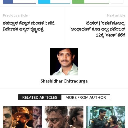
Previous article
Next article
ಶಹಬ್ಬಾಸ್ ಸೆನ್ಸಾರ್ ಮಂಡಳಿ!; ನಟ,
ಟೀಸರ್‌ | ‘ಕವಚ’ನೂಅಲ್ಲ,
ನಿರ್ದೇಶಕ ಆಸ್ಕರ್ ಕೃಷ್ಣ ಪತ್ರ
‘ಅಂಧಾಧುನ್’ ಕೂಡ ಅಲ್ಲ; ನವೆಂಬರ್
12ಕ್ಕೆ ‘ಸಖತ್’ ತೆರೆಗೆ
Shashidhar Chitradurga
RELATED ARTICLES
MORE FROM AUTHOR