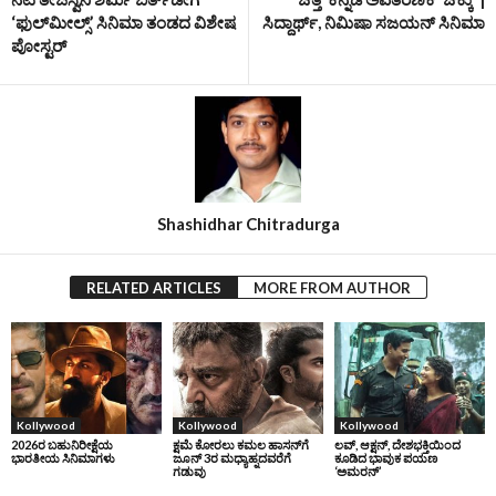
‘ಫುಲ್‌ಮೀಲ್ಸ್‌’ ಸಿನಿಮಾ ತಂಡದ ವಿಶೇಷ
ಸಿದ್ದಾರ್ಥ್‌, ನಿಮಿಷಾ ಸಜಯನ್‌ ಸಿನಿಮಾ
ಪೋಸ್ಟರ್‌
Shashidhar Chitradurga
RELATED ARTICLES
MORE FROM AUTHOR
Kollywood
Kollywood
Kollywood
2026ರ ಬಹುನಿರೀಕ್ಷೆಯ
ಕ್ಷಮೆ ಕೋರಲು ಕಮಲ ಹಾಸನ್‌ಗೆ
ಲವ್, ಆಕ್ಷನ್, ದೇಶಭಕ್ತಿಯಿಂದ
ಭಾರತೀಯ ಸಿನಿಮಾಗಳು
ಜೂನ್‌ 3ರ ಮಧ್ಯಾಹ್ನದವರೆಗೆ
ಕೂಡಿದ ಭಾವುಕ ಪಯಣ
ಗಡುವು
‘ಅಮರನ್’