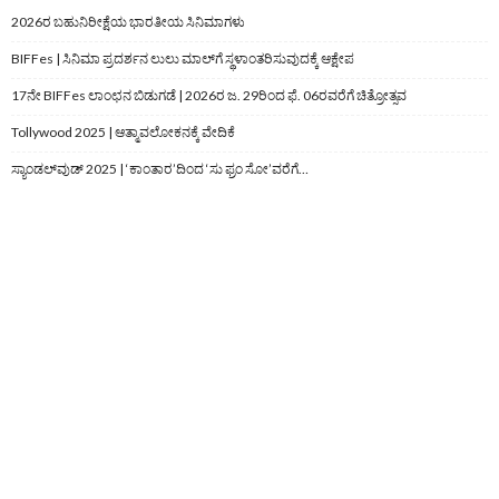
2026ರ ಬಹುನಿರೀಕ್ಷೆಯ ಭಾರತೀಯ ಸಿನಿಮಾಗಳು
BIFFes | ಸಿನಿಮಾ ಪ್ರದರ್ಶನ ಲುಲು ಮಾಲ್‌ಗೆ ಸ್ಥಳಾಂತರಿಸುವುದಕ್ಕೆ ಆಕ್ಷೇಪ
17ನೇ BIFFes ಲಾಂಛನ ಬಿಡುಗಡೆ | 2026ರ ಜ. 29ರಿಂದ ಫೆ. 06ರವರೆಗೆ ಚಿತ್ರೋತ್ಸವ
Tollywood 2025 | ಆತ್ಮಾವಲೋಕನಕ್ಕೆ ವೇದಿಕೆ
ಸ್ಯಾಂಡಲ್‌ವುಡ್‌ 2025 | ‘ಕಾಂತಾರ’ದಿಂದ ‘ಸು ಫ್ರಂ ಸೋ’ವರೆಗೆ…