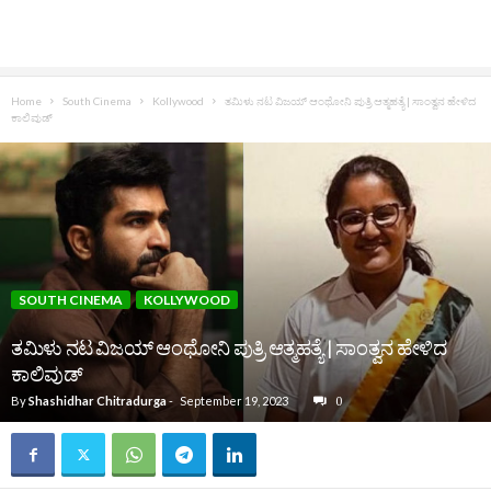
Home
South Cinema
Kollywood
ತಮಿಳು ನಟ ವಿಜಯ್‌ ಆಂಥೋನಿ ಪುತ್ರಿ ಆತ್ಮಹತ್ಯೆ | ಸಾಂತ್ವನ ಹೇಳಿದ
ಕಾಲಿವುಡ್‌
SOUTH CINEMA
KOLLYWOOD
ತಮಿಳು ನಟ ವಿಜಯ್‌ ಆಂಥೋನಿ ಪುತ್ರಿ ಆತ್ಮಹತ್ಯೆ | ಸಾಂತ್ವನ ಹೇಳಿದ
ಕಾಲಿವುಡ್‌
By
Shashidhar Chitradurga
-
September 19, 2023
0