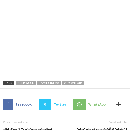
TAGS
KOLLYWOOD
TAMIL CINEMA
VIJAY ANTONY
Facebook
Twitter
WhatsApp
Previous article
Next article
ನಟಿ ತೇಜಸ್ವಿನಿ ಶರ್ಮ ಬರ್ತ್‌ಡೇಗೆ
‘ಚಿತ್ತ’ ಕನ್ನಡ ಅವತರಣಿಕೆ ‘ಚಿಕ್ಕು’ |