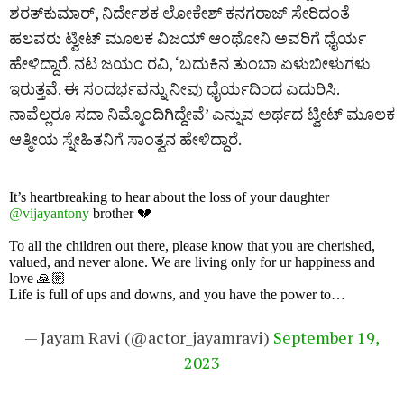
ಶರತ್‌ಕುಮಾರ್‌, ನಿರ್ದೇಶಕ ಲೋಕೇಶ್‌ ಕನಗರಾಜ್‌ ಸೇರಿದಂತೆ
ಹಲವರು ಟ್ವೀಟ್‌ ಮೂಲಕ ವಿಜಯ್‌ ಆಂಥೋನಿ ಅವರಿಗೆ ಧೈರ್ಯ
ಹೇಳಿದ್ದಾರೆ. ನಟ ಜಯಂ ರವಿ, ‘ಬದುಕಿನ ತುಂಬಾ ಏಳುಬೀಳುಗಳು
ಇರುತ್ತವೆ. ಈ ಸಂದರ್ಭವನ್ನು ನೀವು ಧೈರ್ಯದಿಂದ ಎದುರಿಸಿ.
ನಾವೆಲ್ಲರೂ ಸದಾ ನಿಮ್ಮೊಂದಿಗಿದ್ದೇವೆ’ ಎನ್ನುವ ಅರ್ಥದ ಟ್ವೀಟ್‌ ಮೂಲಕ
ಆತ್ಮೀಯ ಸ್ನೇಹಿತನಿಗೆ ಸಾಂತ್ವನ ಹೇಳಿದ್ದಾರೆ.
It’s heartbreaking to hear about the loss of your daughter
@vijayantony
brother 💔
To all the children out there, please know that you are cherished,
valued, and never alone. We are living only for ur happiness and
love 🙏🏼
Life is full of ups and downs, and you have the power to…
— Jayam Ravi (@actor_jayamravi)
September 19,
2023