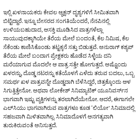
ಇಲ್ಲಿ ಖಳನಾಯಕರು ಕೇವಲ ಆ್ಯಕ್ಷನ್ ದೃಶ್ಯಗಳಿಗೆ ಸೀಮಿತವಾಗಿ
ಬಿಟ್ಟಿದ್ದಾರೆ. ಇನ್ನೂ ಬೇಸರದ ಸಂಗತಿಯೆಂದರೆ, ನೆನಪಿನಲ್ಲಿ
ಉಳಿಯಬಹುದಾದ, ಆಸಕ್ತಿ ಮೂಡಿಸಿದ ಪಾತ್ರಗಳೆಲ್ಲಾ
ಸಾಯುವುದಕ್ಕಾಗಿಯೇ ತೆರೆಯ ಮೇಲೆ ಬಂದಂತೆ, ಕೆಲ ನಿಮಿಷ, ಕೆಲ
ಸೆಕೆಂಡು ಕಾಣಿಸಿಕೊಂಡು ತಟ್ಟಕ್ಕನೆ ಸತ್ತು ಬಿಡುತ್ತವೆ. ಅನುರಾಗ್ ಕಶ್ಯಪ್
ತೆರೆಯ ಮೇಲೆ ಬಂದಾಗ ಪ್ರೇಕ್ಷಕರು ಹೊಡೆದ ಸಿಳ್ಳೆಯ ದನಿ
ಮರೆಯಾಗುವ ಮೊದಲೇ ಆ ಪಾತ್ರ ಸತ್ತೇ ಹೋಗುತ್ತದೆ. ಅಷ್ಟೊಂದು
ಖಳರನ್ನು, ದೊಡ್ಡ ನಟರನ್ನು ಕತೆಯೊಳಗೆ ಎಳೆದು ತರುವ ಬದಲು, ಒಬ್ಬ
ಸಮರ್ಥ ಖಳ ಪಾತ್ರವನ್ನೇ ದೊಡ್ಡದಾಗಿ ಬೆಳೆಸಿದ್ದರೆ, ಚಿತ್ರಕ್ಕೊಂದು ಆಳ
ಸಿಗುತ್ತಿತ್ತೇನೋ. ಅಥವಾ ಲೋಕೇಶ್ ಸಿನಿಮ್ಯಾಟಿಕ್ ಯೂನಿವರ್ಸ್‌ನ
ಭಾಗವಾಗಿ ಇಷ್ಟು ವ್ಯಕ್ತಿಗಳನ್ನು ತರಲಾಗಿದೆಯೇನೋ. ಆದರೆ, ಈಗಾಗಲೇ
ಎಲ್‌ಸಿಯು ಭಾಗವಾಗಿರುವ ಪಾತ್ರಗಳೂ ಕೂಡ ‘ಲಿಯೋ’ ಸಿನಿಮಾದಲ್ಲಿ
ಸಹಜವಾಗಿ ಮಿಳಿತವಾಗಿಲ್ಲ. ಸಿನಿಮಾದೊಳಗೆ ಅನಗತ್ಯವಾಗಿ
ತುರುಕಿರುವಂತೆ ಅನಿಸುತ್ತದೆ.