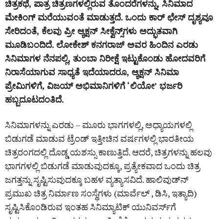
ಚಿತ್ರಕಥೆ, ಪಾತ್ರ ಚಿತ್ರಣಗಳಲ್ಲಿರುವ ತೊಂದರೆಗಳನ್ನು, ಸಿನಿಮಾದ
ಮೇಕಿಂಗ್ ಮರೆಯುವಂತೆ ಮಾಡುತ್ತದೆ. ಒಂದು ಕಾರ್ ಛೇಸ್ ದೃಶ್ಯವೂ
ಸೇರಿದಂತೆ, ಕೆಲವು ಪ್ರೀ ಆ್ಯಕ್ಷನ್ ಸೀಕ್ವೆನ್ಸ್‌ಗಳು ಅದ್ಭುತವಾಗಿ
ಮೂಡಿಬಂದಿದೆ. ಲೋಕೇಶ್ ಕನಗರಾಜ್ ಅವರ ಹಿಂದಿನ ಎರಡು
ಸಿನಿಮಾಗಳ ನೆನಪಲ್ಲಿ, ತುಂಬಾ ನಿರೀಕ್ಷೆ ಇಟ್ಟುಕೊಂಡು ಹೋದವರಿಗೆ
ನಿರಾಸೆಯಾಗುವ ಸಾಧ್ಯತೆ ಇದೆಯಾದರೂ, ಆ್ಯಕ್ಷನ್ ಸಿನಿಮಾ
ಪ್ರೇಮಿಗಳಿಗೆ, ವಿಜಯ್ ಅಭಿಮಾನಿಗಳಿಗೆ ‘ಲಿಯೋ’ ಭರ್ಜರಿ
ಹಬ್ಬದೂಟದಂತಿದೆ.
ಸಿನಿಮಾಗಳನ್ನು ಎರಡು – ಮೂರು ಭಾಗಗಳಲ್ಲಿ, ಅಧ್ಯಾಯಗಳಲ್ಲಿ
ಬಿಡುಗಡೆ ಮಾಡುವ ಟ್ರೆಂಡ್ ಇತ್ತೀಚಿನ ವರ್ಷಗಳಲ್ಲಿ ಭಾರತೀಯ
ಚಿತ್ರರಂಗದಲ್ಲಿ ದೊಡ್ಡ ಯಶಸ್ಸು ಕಾಣುತ್ತಿದೆ. ಆದರೆ, ಚಿತ್ರಗಳನ್ನು ಹಲವು
ಭಾಗಗಳಲ್ಲಿ ಬಿಡುಗಡೆ ಮಾಡುವುದಕ್ಕೂ, ಪ್ರತ್ಯೇಕವಾದ ಒಂದು ಚಿತ್ರ
ಜಗತ್ತನ್ನು ಸೃಷ್ಟಿಸುವುದಕ್ಕೂ ಬಹಳ ವ್ಯತ್ಯಾಸವಿದೆ. ಹಾಲಿವುಡ್‌ನ್
ಪ್ರಮುಖ ಚಿತ್ರ ನಿರ್ಮಾಣ ಸಂಸ್ಥೆಗಳು (ಮಾರ್ವೆಲ್ , ಡಿಸಿ, ಇತ್ಯಾದಿ)
ಸೃಷ್ಟಿಸಿಕೊಂಡಿರುವ ಇಂತಹ ಸಿನಿಮ್ಯಾಟಿಕ್ ಯುನಿವರ್ಸ್‌ಗೆ