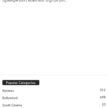
ಸ್ಯಾಂಡಲ್‌ವುಡ್‌ 2025 | ‘ಕಾಂತಾರ’ದಿಂದ ‘ಸು ಫ್ರಂ ಸೋ’ವರೆಗೆ…
Popular Categories
311
Reviews
698
Bollywood
10
South Cinema