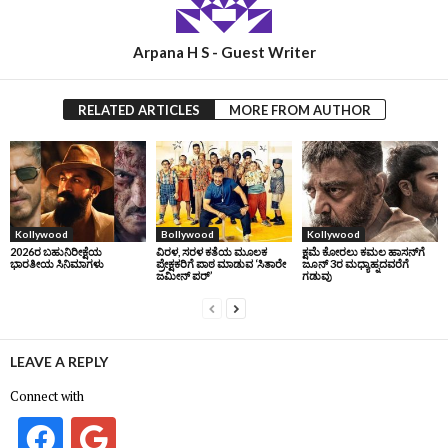
Arpana H S - Guest Writer
RELATED ARTICLES
MORE FROM AUTHOR
Kollywood
Bollywood
Kollywood
2026ರ ಬಹುನಿರೀಕ್ಷೆಯ
ವಿರಳ, ಸರಳ ಕತೆಯ ಮೂಲಕ
ಕ್ಷಮೆ ಕೋರಲು ಕಮಲ ಹಾಸನ್‌ಗೆ
ಭಾರತೀಯ ಸಿನಿಮಾಗಳು
ಪ್ರೇಕ್ಷಕರಿಗೆ ಪಾಠ ಮಾಡುವ ‘ಸಿತಾರೇ
ಜೂನ್‌ 3ರ ಮಧ್ಯಾಹ್ನದವರೆಗೆ
ಜಮೀನ್‌ ಪರ್’
ಗಡುವು
LEAVE A REPLY
Connect with