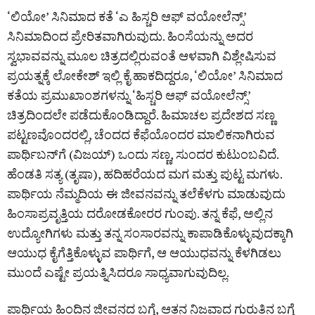
‘ಲಿಯೋ’ ಸಿನಿಮಾದ ಕತೆ ‘ಎ ಹಿಸ್ಚರಿ ಆಫ್ ವಯೋಲೆನ್ಸ್’
ಸಿನಿಮಾದಿಂದ ಪ್ರೇರಿತವಾಗಿರುವುದು. ಹಿಂಸೆಯನ್ನು ಅದರ
ಸ್ವಭಾವವನ್ನು ಮೂಲ ಚಿತ್ರದಲ್ಲಿರುವಂತೆ ಆಳವಾಗಿ ವಿಶ್ಲೇಷಿಸುವ
ಪ್ರಯತ್ನಕ್ಕೆ ಲೋಕೇಶ್ ಇಲ್ಲಿ ಕೈ ಹಾಕದಿದ್ದರೂ, ‘ಲಿಯೋ’ ಸಿನಿಮಾದ
ಕತೆಯ ಪ್ರಮುಖಾಂಶಗಳನ್ನು ‘ಹಿಸ್ಚರಿ ಆಫ್ ವಯೋಲೆನ್ಸ್’
ಚಿತ್ರದಿಂದಲೇ ಪಡೆದುಕೊಂಡಿದ್ದಾರೆ. ಹಿಮಾಚಲ ಪ್ರದೇಶದ ಸಣ್ಣ
ಪಟ್ಟಣವೊಂದರಲ್ಲಿ, ಚೆಂದದ ಕೆಫೆಯೊಂದರ ಮಾಲಿಕನಾಗಿರುವ
ಪಾರ್ಥಿಬನ್‌ಗೆ (ವಿಜಯ್) ಒಂದು ಸಣ್ಣ, ಸುಂದರ ಕುಟುಂಬವಿದೆ.
ಹೆಂಡತಿ ಸತ್ಯ (ತೃಷಾ), ಹದಿಹರೆಯದ ಮಗ ಮತ್ತು ಪುಟ್ಟ ಮಗಳು.
ಪಾರ್ಥಿಯ ನೆಮ್ಮದಿಯ ಈ ಜೀವನವನ್ನು ತಲೆಕೆಳಗು ಮಾಡುವುದು
ಹಿಂಸಾಪ್ರವೃತ್ತಿಯ ದರೋಡಕೋರರ ಗುಂಪು. ತನ್ನ ಕೆಫೆ, ಅಲ್ಲಿನ
ಉದ್ಯೋಗಿಗಳು ಮತ್ತು ತನ್ನ ಸಂಸಾರವನ್ನು ಕಾಪಾಡಿಕೊಳ್ಳುವುದಕ್ಕಾಗಿ
ಆಯುಧ ಕೈಗೆತ್ತಿಕೊಳ್ಳುವ ಪಾರ್ಥಿಗೆ, ಆ ಆಯುಧವನ್ನು ಕೆಳಗಿಡಲು
ಮುಂದೆ ಎಷ್ಟೇ ಪ್ರಯತ್ನಿಸಿದರೂ ಸಾಧ್ಯವಾಗುವುದಿಲ್ಲ.
ಪಾರ್ಥಿಯ ಹಿಂದಿನ ಜೀವನದ ಬಗ್ಗೆ, ಆತನ ನಿಜವಾದ ಗುರುತಿನ ಬಗ್ಗೆ