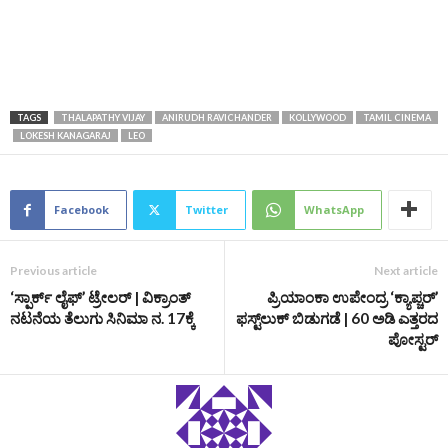
TAGS
THALAPATHY VIJAY
ANIRUDH RAVICHANDER
KOLLYWOOD
TAMIL CINEMA
LOKESH KANAGARAJ
LEO
Facebook
Twitter
WhatsApp
Previous article
Next article
‘ಸ್ಪಾರ್ಕ್ ಲೈಫ್’ ಟ್ರೇಲರ್‌ | ವಿಕ್ರಾಂತ್‌
ಪ್ರಿಯಾಂಕಾ ಉಪೇಂದ್ರ ‘ಕ್ಯಾಪ್ಚರ್‌’
ನಟನೆಯ ತೆಲುಗು ಸಿನಿಮಾ ನ. 17ಕ್ಕೆ
ಫಸ್ಟ್‌ಲುಕ್‌ ಬಿಡುಗಡೆ | 60 ಅಡಿ ಎತ್ತರದ
ಪೋಸ್ಟರ್‌