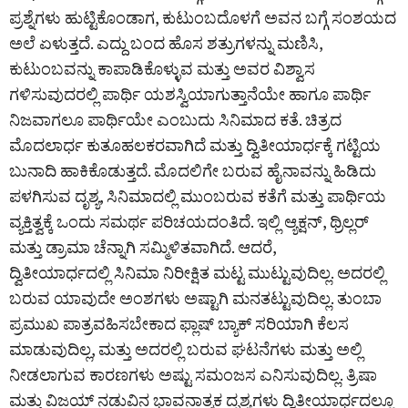
ಪ್ರಶ್ನೆಗಳು ಹುಟ್ಟಿಕೊಂಡಾಗ, ಕುಟುಂಬದೊಳಗೆ ಅವನ ಬಗ್ಗೆ ಸಂಶಯದ
ಅಲೆ ಏಳುತ್ತದೆ. ಎದ್ದು ಬಂದ ಹೊಸ ಶತ್ರುಗಳನ್ನು ಮಣಿಸಿ,
ಕುಟುಂಬವನ್ನು ಕಾಪಾಡಿಕೊಳ್ಳುವ ಮತ್ತು ಅವರ ವಿಶ್ವಾಸ
ಗಳಿಸುವುದರಲ್ಲಿ ಪಾರ್ಥಿ ಯಶಸ್ವಿಯಾಗುತ್ತಾನೆಯೇ ಹಾಗೂ ಪಾರ್ಥಿ
ನಿಜವಾಗಲೂ ಪಾರ್ಥಿಯೇ ಎಂಬುದು ಸಿನಿಮಾದ ಕತೆ. ಚಿತ್ರದ
ಮೊದಲಾರ್ಧ ಕುತೂಹಲಕರವಾಗಿದೆ ಮತ್ತು ದ್ವಿತೀಯಾರ್ಧಕ್ಕೆ ಗಟ್ಟಿಯ
ಬುನಾದಿ ಹಾಕಿಕೊಡುತ್ತದೆ. ಮೊದಲಿಗೇ ಬರುವ ಹೈನಾವನ್ನು ಹಿಡಿದು
ಪಳಗಿಸುವ ದೃಶ್ಯ, ಸಿನಿಮಾದಲ್ಲಿ ಮುಂಬರುವ ಕತೆಗೆ ಮತ್ತು ಪಾರ್ಥಿಯ
ವ್ಯಕ್ತಿತ್ವಕ್ಕೆ ಒಂದು ಸಮರ್ಥ ಪರಿಚಯದಂತಿದೆ. ಇಲ್ಲಿ ಆ್ಯಕ್ಷನ್, ಥ್ರಿಲ್ಲರ್
ಮತ್ತು ಡ್ರಾಮಾ ಚೆನ್ನಾಗಿ ಸಮ್ಮಿಳಿತವಾಗಿದೆ. ಆದರೆ,
ದ್ವಿತೀಯಾರ್ಧದಲ್ಲಿ ಸಿನಿಮಾ ನಿರೀಕ್ಷಿತ ಮಟ್ಟ ಮುಟ್ಟುವುದಿಲ್ಲ. ಅದರಲ್ಲಿ
ಬರುವ ಯಾವುದೇ ಅಂಶಗಳು ಅಷ್ಟಾಗಿ ಮನತಟ್ಟುವುದಿಲ್ಲ. ತುಂಬಾ
ಪ್ರಮುಖ ಪಾತ್ರವಹಿಸಬೇಕಾದ ಫ್ಲಾಷ್ ಬ್ಯಾಕ್ ಸರಿಯಾಗಿ ಕೆಲಸ
ಮಾಡುವುದಿಲ್ಲ, ಮತ್ತು ಅದರಲ್ಲಿ ಬರುವ ಘಟನೆಗಳು ಮತ್ತು ಅಲ್ಲಿ
ನೀಡಲಾಗುವ ಕಾರಣಗಳು ಅಷ್ಟು ಸಮಂಜಸ ಎನಿಸುವುದಿಲ್ಲ. ತ್ರಿಷಾ
ಮತ್ತು ವಿಜಯ್ ನಡುವಿನ ಭಾವನಾತ್ಮಕ ದೃಶ್ಯಗಳು ದ್ವಿತೀಯಾರ್ಧದಲ್ಲೂ