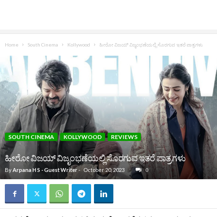
Home
South Cinema
Kollywood
ಹೀರೋ ವಿಜಯ್‌ ವಿಜೃಂಭಣೆಯಲ್ಲಿ ಸೊರಗುವ ಇತರೆ ಪಾತ್ರಗಳು
SOUTH CINEMA
KOLLYWOOD
REVIEWS
ಹೀರೋ ವಿಜಯ್‌ ವಿಜೃಂಭಣೆಯಲ್ಲಿ ಸೊರಗುವ ಇತರೆ ಪಾತ್ರಗಳು
By
Arpana H S - Guest Writer
-
October 20, 2023
0