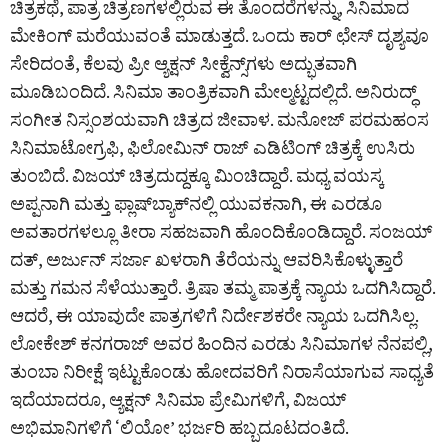
ಚಿತ್ರಕಥೆ, ಪಾತ್ರ ಚಿತ್ರಣಗಳಲ್ಲಿರುವ ಈ ತೊಂದರೆಗಳನ್ನು, ಸಿನಿಮಾದ
ಮೇಕಿಂಗ್ ಮರೆಯುವಂತೆ ಮಾಡುತ್ತದೆ. ಒಂದು ಕಾರ್ ಛೇಸ್ ದೃಶ್ಯವೂ
ಸೇರಿದಂತೆ, ಕೆಲವು ಪ್ರೀ ಆ್ಯಕ್ಷನ್ ಸೀಕ್ವೆನ್ಸ್‌ಗಳು ಅದ್ಭುತವಾಗಿ
ಮೂಡಿಬಂದಿದೆ. ಸಿನಿಮಾ ತಾಂತ್ರಿಕವಾಗಿ ಮೇಲ್ಮಟ್ಟದಲ್ಲಿದೆ. ಅನಿರುದ್ಧ್
ಸಂಗೀತ ನಿಸ್ಸಂಶಯವಾಗಿ ಚಿತ್ರದ ಜೀವಾಳ. ಮನೋಜ್ ಪರಮಹಂಸ
ಸಿನಿಮಾಟೋಗ್ರಫಿ, ಫಿಲೋಮಿನ್ ರಾಜ್ ಎಡಿಟಿಂಗ್ ಚಿತ್ರಕ್ಕೆ ಉಸಿರು
ತುಂಬಿದೆ. ವಿಜಯ್ ಚಿತ್ರದುದ್ದಕ್ಕೂ ಮಿಂಚಿದ್ದಾರೆ. ಮಧ್ಯ ವಯಸ್ಕ
ಅಪ್ಪನಾಗಿ ಮತ್ತು ಫ್ಲಾಷ್‌ಬ್ಯಾಕ್‌ನಲ್ಲಿ ಯುವಕನಾಗಿ, ಈ ಎರಡೂ
ಅವತಾರಗಳಲ್ಲೂ ತೀರಾ ಸಹಜವಾಗಿ ಹೊಂದಿಕೊಂಡಿದ್ದಾರೆ. ಸಂಜಯ್
ದತ್, ಅರ್ಜುನ್ ಸರ್ಜಾ ಖಳರಾಗಿ ತೆರೆಯನ್ನು ಆವರಿಸಿಕೊಳ್ಳುತ್ತಾರೆ
ಮತ್ತು ಗಮನ ಸೆಳೆಯುತ್ತಾರೆ. ತ್ರಿಷಾ ತಮ್ಮ ಪಾತ್ರಕ್ಕೆ ನ್ಯಾಯ ಒದಗಿಸಿದ್ದಾರೆ.
ಆದರೆ, ಈ ಯಾವುದೇ ಪಾತ್ರಗಳಿಗೆ ನಿರ್ದೇಶಕರೇ ನ್ಯಾಯ ಒದಗಿಸಿಲ್ಲ.
ಲೋಕೇಶ್ ಕನಗರಾಜ್ ಅವರ ಹಿಂದಿನ ಎರಡು ಸಿನಿಮಾಗಳ ನೆನಪಲ್ಲಿ,
ತುಂಬಾ ನಿರೀಕ್ಷೆ ಇಟ್ಟುಕೊಂಡು ಹೋದವರಿಗೆ ನಿರಾಸೆಯಾಗುವ ಸಾಧ್ಯತೆ
ಇದೆಯಾದರೂ, ಆ್ಯಕ್ಷನ್ ಸಿನಿಮಾ ಪ್ರೇಮಿಗಳಿಗೆ, ವಿಜಯ್
ಅಭಿಮಾನಿಗಳಿಗೆ ‘ಲಿಯೋ’ ಭರ್ಜರಿ ಹಬ್ಬದೂಟದಂತಿದೆ.