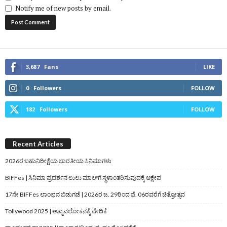
Notify me of new posts by email.
3,687
Fans
LIKE
0
Followers
FOLLOW
182
Followers
FOLLOW
Recent Articles
2026ರ ಬಹುನಿರೀಕ್ಷೆಯ ಭಾರತೀಯ ಸಿನಿಮಾಗಳು
BIFFes | ಸಿನಿಮಾ ಪ್ರದರ್ಶನ ಲುಲು ಮಾಲ್‌ಗೆ ಸ್ಥಳಾಂತರಿಸುವುದಕ್ಕೆ ಆಕ್ಷೇಪ
17ನೇ BIFFes ಲಾಂಛನ ಬಿಡುಗಡೆ | 2026ರ ಜ. 29ರಿಂದ ಫೆ. 06ರವರೆಗೆ ಚಿತ್ರೋತ್ಸವ
Tollywood 2025 | ಆತ್ಮಾವಲೋಕನಕ್ಕೆ ವೇದಿಕೆ