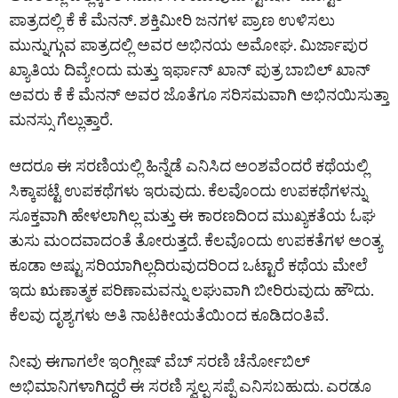
ಪಾತ್ರದಲ್ಲಿ ಕೆ ಕೆ ಮೆನನ್. ಶಕ್ತಿಮೀರಿ ಜನಗಳ ಪ್ರಾಣ ಉಳಿಸಲು
ಮುನ್ನುಗ್ಗುವ ಪಾತ್ರದಲ್ಲಿ ಅವರ ಅಭಿನಯ ಅಮೋಘ. ಮಿರ್ಜಾಪುರ
ಖ್ಯಾತಿಯ ದಿವ್ಯೇಂದು ಮತ್ತು ಇರ್ಫಾನ್ ಖಾನ್ ಪುತ್ರ ಬಾಬಿಲ್ ಖಾನ್
ಅವರು ಕೆ ಕೆ ಮೆನನ್ ಅವರ ಜೊತೆಗೂ ಸರಿಸಮವಾಗಿ ಅಭಿನಯಿಸುತ್ತಾ
ಮನಸ್ಸು ಗೆಲ್ಲುತ್ತಾರೆ.
ಆದರೂ ಈ ಸರಣಿಯಲ್ಲಿ ಹಿನ್ನೆಡೆ ಎನಿಸಿದ ಅಂಶವೆಂದರೆ ಕಥೆಯಲ್ಲಿ
ಸಿಕ್ಕಾಪಟ್ಟೆ ಉಪಕಥೆಗಳು ಇರುವುದು. ಕೆಲವೊಂದು ಉಪಕಥೆಗಳನ್ನು
ಸೂಕ್ತವಾಗಿ ಹೇಳಲಾಗಿಲ್ಲ ಮತ್ತು ಈ ಕಾರಣದಿಂದ ಮುಖ್ಯಕತೆಯ ಓಘ
ತುಸು ಮಂದವಾದಂತೆ ತೋರುತ್ತದೆ. ಕೆಲವೊಂದು ಉಪಕತೆಗಳ ಅಂತ್ಯ
ಕೂಡಾ ಅಷ್ಟು ಸರಿಯಾಗಿಲ್ಲದಿರುವುದರಿಂದ ಒಟ್ಟಾರೆ ಕಥೆಯ ಮೇಲೆ
ಇದು ಋಣಾತ್ಮಕ ಪರಿಣಾಮವನ್ನು ಲಘುವಾಗಿ ಬೀರಿರುವುದು ಹೌದು.
ಕೆಲವು ದೃಶ್ಯಗಳು ಅತಿ ನಾಟಕೀಯತೆಯಿಂದ ಕೂಡಿದಂತಿವೆ.
ನೀವು ಈಗಾಗಲೇ ಇಂಗ್ಲೀಷ್‌ ವೆಬ್ ಸರಣಿ ಚೆರ್ನೋಬಿಲ್‌
ಅಭಿಮಾನಿಗಳಾಗಿದ್ದರೆ ಈ ಸರಣಿ ಸ್ವಲ್ಪ ಸಪ್ಪೆ ಎನಿಸಬಹುದು. ಎರಡೂ