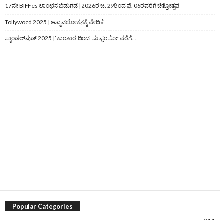
17ನೇ BIFFes ಲಾಂಛನ ಬಿಡುಗಡೆ | 2026ರ ಜ. 29ರಿಂದ ಫೆ. 06ರವರೆಗೆ ಚಿತ್ರೋತ್ಸವ
Tollywood 2025 | ಆತ್ಮಾವಲೋಕನಕ್ಕೆ ವೇದಿಕೆ
ಸ್ಯಾಂಡಲ್‌ವುಡ್‌ 2025 | ‘ಕಾಂತಾರ’ದಿಂದ ‘ಸು ಫ್ರಂ ಸೋ’ವರೆಗೆ…
Popular Categories