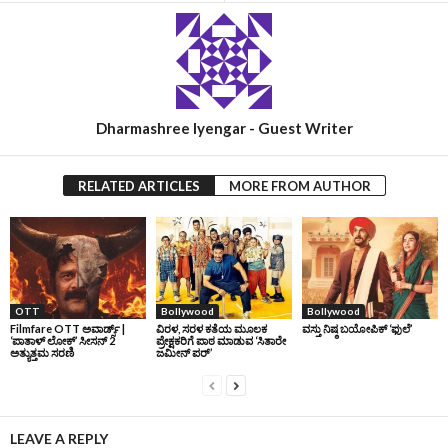
Dharmashree Iyengar - Guest Writer
RELATED ARTICLES
MORE FROM AUTHOR
OTT
Bollywood
Bollywood
Filmfare OTT ಅವಾರ್ಡ್ಸ್‌ |
ವಿರಳ, ಸರಳ ಕತೆಯ ಮೂಲಕ
ವಸ್ತು ನಿಷ್ಠ ಬಯೋಪಿಕ್‌ ‘ಫುಲೆ’
‘ಪಾತಾಳ್‌ ಲೋಕ್‌’ ಸೀಸನ್‌ 2
ಪ್ರೇಕ್ಷಕರಿಗೆ ಪಾಠ ಮಾಡುವ ‘ಸಿತಾರೇ
ಅತ್ಯುತ್ತಮ ಸರಣಿ
ಜಮೀನ್‌ ಪರ್’
LEAVE A REPLY