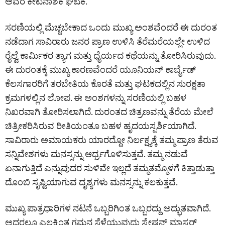
ಅವರ ಕೀಟನಾಶಕ ಘಟಕ.
ಸರಣಿಯಲ್ಲಿ ಮೆಚ್ಚಬೇಕಾದ ಒಂದು ಮುಖ್ಯ ಅಂಶವೆಂದರೆ ಈ ದುರಂತ
ನಡೆದಾಗ ಸಾವಿರಾರು ಜನರ ಪ್ರಾಣ ಉಳಿಸಿ ತೆರೆಮರೆಯಲ್ಲೇ ಉಳಿದ
ರೈಲ್ವೆ ಕಾರ್ಮಿಕರ ತ್ಯಾಗ ಮತ್ತು ಧೈರ್ಯದ ಕಥೆಯನ್ನು ತೋರಿಸಿರುವುದು.
ಈ ದುರಂತಕ್ಕೆ ಮುಖ್ಯ ಕಾರಣವೆಂದರೆ ಯೂನಿಯನ್ ಕಾರ್ಬೈಡ್
ಕೆಲಸಗಾರರಿಗೆ ತರಬೇತಿಯ ಕೊರತೆ ಮತ್ತು ಘಟಕದಲ್ಲಿನ ಸುರಕ್ಷತಾ
ಕ್ರಮಗಳಲ್ಲಿನ ಲೋಪ. ಈ ಅಂಶಗಳನ್ನು ಸರಣಿಯಲ್ಲಿ ಬಹಳ
ನಿಖರವಾಗಿ ತೋರಿಸಲಾಗಿದೆ. ದುರಂತದ ಚಿತ್ರಣವನ್ನು ತೆರೆಯ ಮೇಲೆ
ಚಿತ್ರೀಕರಿಸಿರುವ ರೀತಿಯಂತೂ ಬಹಳ ಹೃದಯಸ್ಪರ್ಶಿಯಾಗಿದೆ.
ಸಾವಿರಾರು ಅಮಾಯಕರು ಯಾರದ್ದೋ ನಿರ್ಲಕ್ಷ್ಯಕ್ಕೆ ತಮ್ಮ ಪ್ರಾಣ ತೆರುವ
ಸನ್ನಿವೇಶಗಳು ಮನಸ್ಸನ್ನು ಆರ್ಧ್ರಗೊಳಿಸುತ್ತವೆ. ತಮ್ಮ ನಡುವೆ
ಏನಾಗುತ್ತಿದೆ ಎನ್ನುವುದರ ಸುಳಿವೇ ಇಲ್ಲದೆ ತಮ್ಮತಮ್ಮೊಳಗೆ ಕಿತ್ತಾಡುತ್ತಾ
ದೊಂಬಿ ಸೃಷ್ಟಿಯಾಗುವ ದೃಶ್ಯಗಳು ಮನಸ್ಸನ್ನು ಕಲಕುತ್ತವೆ.
ಮುಖ್ಯ ಪಾತ್ರಧಾರಿಗಳ ನಟನೆ ಒಬ್ಬರಿಗಿಂತ ಒಬ್ಬರದ್ದು ಅದ್ಭುತವಾಗಿದೆ.
ಅದರಲ್ಲೂ ಎಲ್ಲಕ್ಕಿಂತ ಗಮನ ಸೆಳೆಯುವುದು ಸ್ಟೇಷನ್ ಮಾಸ್ಟರ್