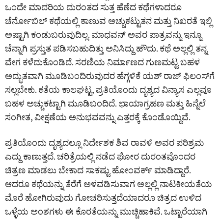
ಒಂದೇ ಮಾದರಿಯ ದುರಂತದ ಸುತ್ತ ಹೆಣೆದ ಕಥೆಗಳಾದರೂ
ಚೆರ್ನೋಬಿಲ್ ಕಥೆಯಲ್ಲಿ ಕಾಣುವ ಅಚ್ಚುಕಟ್ಟುತನ ಮತ್ತು ನಿಖರತೆ ಇಲ್ಲಿ
ಅಷ್ಟಾಗಿ ಕಂಡುಬರುವುದಿಲ್ಲ. ಮಾಧವನ್ ಅವರ ಪಾತ್ರವನ್ನು ಇನ್ನೂ
ಚೆನ್ನಾಗಿ ಪ್ರಸ್ತುತ ಪಡಿಸಬಹುದಿತ್ತು ಅನಿಸಿದ್ದು ಹೌದು. ಕಥೆ ಅಲ್ಲಲ್ಲಿ ತನ್ನ
ವೇಗ ಕಳೆದುಕೊಂಡಿದೆ. ಸರಣಿಯ ನಿರ್ಮಾಣದ ಗುಣಮಟ್ಟ ಬಹಳ
ಅದ್ಭುತವಾಗಿ ಮೂಡಿಬಂದಿರುವುದರ ಹೆಗ್ಗಳಿಕೆ ಯಶ್ ರಾಜ್ ಫಿಲಂಸ್‌ಗೆ
ಸಲ್ಲಬೇಕು. ಕತೆಯ ಕಾಲಘಟ್ಟ, ಪ್ರತಿಯೊಂದು ದೃಶ್ಯದ ವಿನ್ಯಾಸ ಎಲ್ಲವೂ
ಬಹಳ ಅಚ್ಚುಕಟ್ಟಾಗಿ ಮೂಡಿಬಂದಿದೆ. ಛಾಯಾಗ್ರಹಣ ಮತ್ತು ಹಿನ್ನೆಲೆ
ಸಂಗೀತ, ವೀಕ್ಷಣೆಯ ಅನುಭವವನ್ನು ಎತ್ತರಕ್ಕೆ ಕೊಂಡೊಯ್ದಿವೆ.
ಪ್ರತಿಯೊಂದು ದೃಶ್ಯದಲ್ಲೂ ನಿರ್ದೇಶಕ ಶಿವ ರಾವಳಿ ಅವರ ಪರಿಶ್ರಮ
ಎದ್ದು ಕಾಣುತ್ತದೆ. ಚರಿತ್ರೆಯಲ್ಲಿ ನಡೆದ ಘೋರ ದುರಂತವೊಂದರ
ಚಿತ್ರಣ ಮಾಡಲು ಬೇಕಾದ ಸಾಕಷ್ಟು ಹೋಂವರ್ಕ್‌ ಮಾಡಿದ್ದಾರೆ.
ಆದರೂ ಕಥೆಯನ್ನು ತೆರೆಗೆ ಅಳವಡಿಸುವಾಗ ಅಲ್ಲಲ್ಲಿ ನಾಟಕೀಯತೆಯ
ಮೊರೆ ಹೋಗಿರುವುದು ಗೋಚರಿಸುತ್ತದೆಯಾದರೂ ಚಿತ್ರದ ಉಳಿದ
ಒಳ್ಳೆಯ ಅಂಶಗಳು ಈ ಕೊರತೆಯನ್ನು ಮುಚ್ಚಿಹಾಕಿವೆ. ಒಟ್ಟಾರೆಯಾಗಿ