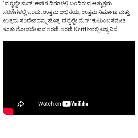
‘ದ ರೈಲ್ವೇ ಮೆನ್’ ಈಚಿನ ದಿನಗಳಲ್ಲಿ ಬಂದಿರುವ ಅತ್ಯುತ್ತಮ
ಸರಣಿಗಳಲ್ಲಿ ಒಂದು. ಉತ್ತಮ ಅಭಿನಯ, ಉತ್ತಮ ನಿರ್ಮಾಣ ಮತ್ತು
ಉತ್ತಮ ಸಂದೇಶವನ್ನು ಹೊತ್ತ ‘ದ ರೈಲ್ವೇ ಮೆನ್’ ಕುಟುಂಬಸಮೇತ
ಕೂತು ನೋಡಬೇಕಾದ ಸರಣಿ. ಸರಣಿ Netflixನಲ್ಲಿ ಲಭ್ಯವಿದೆ.