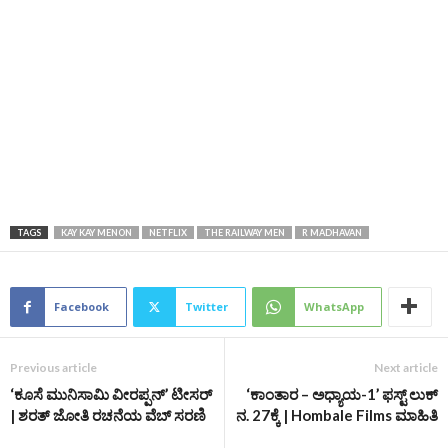
TAGS
KAY KAY MENON
NETFLIX
THE RAILWAY MEN
R MADHAVAN
Facebook
Twitter
WhatsApp
Previous article
Next article
‘ಕೂಸೆ ಮುನಿಸಾಮಿ ವೀರಪ್ಪನ್’ ಟೀಸರ್‌
‘ಕಾಂತಾರ – ಅಧ್ಯಾಯ-1’ ಫಸ್ಟ್‌ ಲುಕ್‌
| ಶರತ್ ಜೋತಿ ರಚನೆಯ ವೆಬ್‌ ಸರಣಿ
ನ. 27ಕ್ಕೆ | Hombale Films ಮಾಹಿತಿ