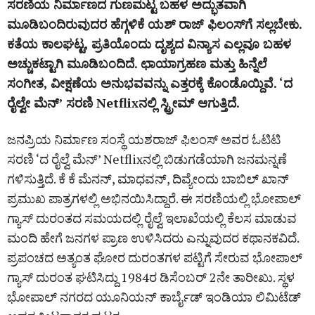
ಸರಣಿಯ ನಿರ್ಮಾಣದ ಗುಣಮಟ್ಟ ಬಹಳ ಅದ್ಭುತವಾಗಿ
ಮೂಡಿಬಂದಿರುವುದರ ಹೆಗ್ಗಳಿಕೆ ಯಶ್ ರಾಜ್ ಫಿಲಂಸ್‌ಗೆ ಸಲ್ಲಬೇಕು.
ಕತೆಯ ಕಾಲಘಟ್ಟ, ಪ್ರತಿಯೊಂದು ದೃಶ್ಯದ ವಿನ್ಯಾಸ ಎಲ್ಲವೂ ಬಹಳ
ಅಚ್ಚುಕಟ್ಟಾಗಿ ಮೂಡಿಬಂದಿದೆ. ಛಾಯಾಗ್ರಹಣ ಮತ್ತು ಹಿನ್ನೆಲೆ
ಸಂಗೀತ, ವೀಕ್ಷಣೆಯ ಅನುಭವವನ್ನು ಎತ್ತರಕ್ಕೆ ಕೊಂಡೊಯ್ದಿವೆ. ‘ದ
ರೈಲ್ವೇ ಮೆನ್’ ಸರಣಿ Netflixನಲ್ಲಿ ಸ್ಟ್ರೀಮ್‌ ಆಗುತ್ತಿದೆ.
ಜನಪ್ರಿಯ ನಿರ್ಮಾಣ ಸಂಸ್ಥೆ ಯಶರಾಜ್ ಫಿಲಂಸ್ ಅವರ ಓಟಿಟಿ
ಸರಣಿ ‘ದ ರೈಲ್ವೆ ಮೆನ್’ Netflixನಲ್ಲಿ ಬಿಡುಗಡೆಯಾಗಿ ಜನಮನ್ನಣೆ
ಗಳಿಸುತ್ತಿದೆ. ಕೆ ಕೆ ಮೆನನ್, ಮಾಧವನ್, ದಿವ್ಯೇಂದು ಬಾಬಿಲ್ ಖಾನ್
ಪ್ರಮುಖ ಪಾತ್ರಗಳಲ್ಲಿ ಅಭಿನಯಿಸಿದ್ದಾರೆ. ಈ ಸರಣಿಯಲ್ಲಿ ಭೋಪಾಲ್
ಗ್ಯಾಸ್ ದುರಂತದ ಸಮಯದಲ್ಲಿ ರೈಲ್ವೆ ಇಲಾಖೆಯಲ್ಲಿ ಕೆಲಸ ಮಾಡುವ
ಮಂದಿ ಹೇಗೆ ಜನಗಳ ಪ್ರಾಣ ಉಳಿಸಿದರು ಎನ್ನುವುದರ ಕಥಾನಕವಿದೆ.
ಪ್ರಪಂಚದ ಅತ್ಯಂತ ಘೋರ ದುರಂತಗಳ ಪಟ್ಟಿಗೆ ಸೇರುವ ಭೋಪಾಲ್
ಗ್ಯಾಸ್ ದುರಂತ ಘಟಿಸಿದ್ದು 1984ರ ಡಿಸೆಂಬರ್ 2ನೇ ತಾರೀಖು. ಸ್ಥಳ
ಭೋಪಾಲ್ ನಗರದ ಯೂನಿಯನ್ ಕಾರ್ಬೈಡ್ ಇಂಡಿಯಾ ಲಿಮಿಟೆಡ್