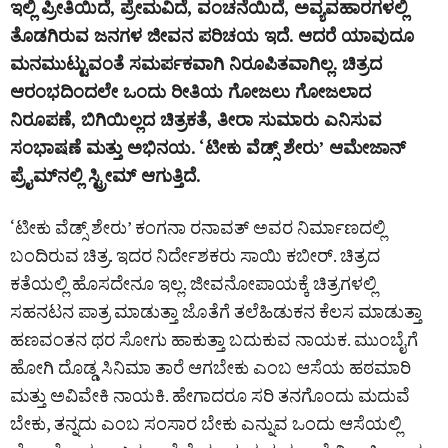
ಇಲ್ಲಿ ಪ್ರೀತಿಯಿದೆ, ಪ್ರೇಮವಿದೆ, ವಂಚನೆಯಿದೆ, ಅವ್ಯವಹಾರಗಳಲ್ಲಿ
ತೊಡಗಿರುವ ಜನಗಳ ಜೀವನ ಪರಿಚಯ ಇದೆ. ಆದರೆ ಯಾವುದೂ
ಮನಮುಟ್ಟುವಂತೆ ಸಮರ್ಪಕವಾಗಿ ನಿರೂಪಿತವಾಗಿಲ್ಲ. ಚಿತ್ರದ
ಆರಂಭದಿಂದಲೇ ಒಂದು ರೀತಿಯ ಗೋಜಲು ಗೋಜಲಾದ
ನಿರೂಪಣೆ, ಬಿಗಿಯಿಲ್ಲದ ಚಿತ್ರಕತೆ, ತೀರಾ ಸುಮಾರು ಎನಿಸುವ
ಸಂಭಾಷಣೆ ಮತ್ತು ಅಭಿನಯ. ‘ಟೀಕು ವೆಡ್ಸ್ ಶೇರು’ ಆಮೇಜಾನ್
ಪ್ರೈಮ್‌ನಲ್ಲಿ ಸ್ಟ್ರೀಮ್‌ ಆಗುತ್ತಿದೆ.
‘ಟೀಕು ವೆಡ್ಸ್ ಶೇರು’ ಕಂಗನಾ ರನಾವತ್ ಅವರ ನಿರ್ಮಾಣದಲ್ಲಿ
ಬಂದಿರುವ ಚಿತ್ರ. ಇದರ ನಿರ್ದೇಶಕರು ಸಾಯಿ ಕಬೀರ್. ಚಿತ್ರದ
ಕತೆಯಲ್ಲಿ ಹೊಸದೇನೂ ಇಲ್ಲ. ಜೀವನೋಪಾಯಕ್ಕೆ ಚಿತ್ರಗಳಲ್ಲಿ
ಸಹನಟನ ಪಾತ್ರ ಮಾಡುತ್ತಾ ಜೊತೆಗೆ ತಲೆಹಿಡುಕನ ಕೆಲಸ ಮಾಡುತ್ತಾ
ಹಣವಂತನ ಥರ ಸೋಗು ಹಾಕುತ್ತಾ ಬದುಕುವ ನಾಯಕ. ಮುಂಬೈಗೆ
ಹೋಗಿ ದೊಡ್ಡ ಸಿನಿಮಾ ತಾರೆ ಆಗಬೇಕು ಎಂಬ ಆಸೆಯ ಹಠಮಾರಿ
ಮತ್ತು ಅವಿವೇಕಿ ನಾಯಕಿ. ಹೇಗಾದರೂ ಸರಿ ತನಗೊಂದು ಮದುವೆ
ಬೇಕು, ತನ್ನದು ಎಂಬ ಸಂಸಾರ ಬೇಕು ಎನ್ನುವ ಒಂದು ಆಸೆಯಲ್ಲಿ