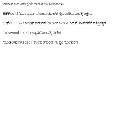
2026ರ ಬಹುನಿರೀಕ್ಷೆಯ ಭಾರತೀಯ ಸಿನಿಮಾಗಳು
BIFFes | ಸಿನಿಮಾ ಪ್ರದರ್ಶನ ಲುಲು ಮಾಲ್‌ಗೆ ಸ್ಥಳಾಂತರಿಸುವುದಕ್ಕೆ ಆಕ್ಷೇಪ
17ನೇ BIFFes ಲಾಂಛನ ಬಿಡುಗಡೆ | 2026ರ ಜ. 29ರಿಂದ ಫೆ. 06ರವರೆಗೆ ಚಿತ್ರೋತ್ಸವ
Tollywood 2025 | ಆತ್ಮಾವಲೋಕನಕ್ಕೆ ವೇದಿಕೆ
ಸ್ಯಾಂಡಲ್‌ವುಡ್‌ 2025 | ‘ಕಾಂತಾರ’ದಿಂದ ‘ಸು ಫ್ರಂ ಸೋ’ವರೆಗೆ…