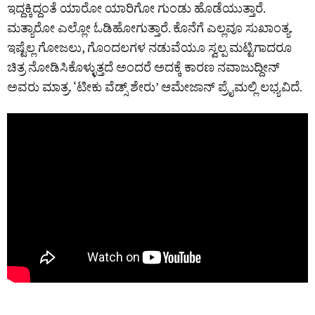
ಇದ್ದಕ್ಕಿದ್ದಂತೆ ಯಾರೋ ಯಾರಿಗೋ ಗುಂಡು ಹೊಡೆಯುತ್ತಾರೆ.
ಮತ್ಯಾರೋ ಎಲ್ಲೋ ಓಡಿಹೋಗುತ್ತಾರೆ. ಕೊನೆಗೆ ಎಲ್ಲವೂ ಸುಖಾಂತ್ಯ.
ಇಷ್ಟೆಲ್ಲ ಗೋಜಲು, ಗೊಂದಲಗಳ ನಡುವೆಯೂ ಸ್ವಲ್ಪ ಮಟ್ಟಿಗಾದರೂ
ಚಿತ್ರ ನೋಡಿಸಿಕೊಳ್ಳುತ್ತದೆ ಅಂದರೆ ಅದಕ್ಕೆ ಕಾರಣ ನವಾಜುದ್ದೀನ್
ಅವರು ಮಾತ್ರ. ‘ಟೀಕು ವೆಡ್ಸ್ ಶೇರು’ ಆಮೇಜಾನ್ ಪ್ರೈಮಲ್ಲಿ ಲಭ್ಯವಿದೆ.