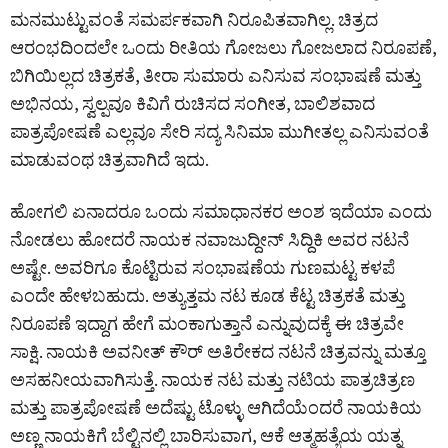
ಮನಮುಟ್ಟುವಂತೆ ಸಮರ್ಪಕವಾಗಿ ನಿರೂಪಿತವಾಗಿಲ್ಲ. ಚಿತ್ರದ
ಆರಂಭದಿಂದಲೇ ಒಂದು ರೀತಿಯ ಗೋಜಲು ಗೋಜಲಾದ ನಿರೂಪಣೆ,
ಬಿಗಿಯಿಲ್ಲದ ಚಿತ್ರಕತೆ, ತೀರಾ ಸುಮಾರು ಎನಿಸುವ ಸಂಭಾಷಣೆ ಮತ್ತು
ಅಭಿನಯ, ಸ್ವಲ್ಪವೂ ಕಿವಿಗೆ ರುಚಿಸದ ಸಂಗೀತ, ಬಾಲಿಶವಾದ
ಪಾತ್ರಪೋಷಣೆ ಎಲ್ಲವೂ ಸೇರಿ ಸದ್ಯ ಸಿನಿಮಾ ಮುಗೀತಲ್ಲ ಎನಿಸುವಂತೆ
ಮಾಡುವಂಥ ಚಿತ್ರವಾಗಿದೆ ಇದು.
ಹೋಗಲಿ ಏನಾದರೂ ಒಂದು ಸಮಾಧಾನಕರ ಅಂಶ ಇದೆಯಾ ಎಂದು
ನೋಡಲು ಹೋದರೆ ನಾಯಕ ನವಾಜುದ್ದೀನ್ ಸಿದ್ದಿಕಿ ಅವರ ನಟನೆ
ಅಷ್ಟೇ. ಅವರಿಗೂ ಕೊಟ್ಟಿರುವ ಸಂಭಾಷಣೆಯ ಗುಣಮಟ್ಟ ಕಳಪೆ
ಎಂದೇ ಹೇಳಬಹುದು. ಅತ್ಯುತ್ತಮ ನಟ ಕೂಡ ಕೆಟ್ಟ ಚಿತ್ರಕತೆ ಮತ್ತು
ನಿರೂಪಣೆ ಇದ್ದಾಗ ಹೇಗೆ ಮಂಕಾಗುತ್ತಾನೆ ಎನ್ನುವುದಕ್ಕೆ ಈ ಚಿತ್ರವೇ
ಸಾಕ್ಷಿ. ನಾಯಕಿ ಅವನೀತ್ ಕೌರ್ ಅತಿರೇಕದ ನಟನೆ ಚಿತ್ರವನ್ನು ಮತ್ತೂ
ಅಸಹನೀಯವಾಗಿಸುತ್ತೆ. ನಾಯಕ ನಟ ಮತ್ತು ನಟಿಯ ಪಾತ್ರಚಿತ್ರಣ
ಮತ್ತು ಪಾತ್ರಪೋಷಣೆ ಅದೆಷ್ಟು ಟೊಳ್ಳು ಆಗಿದೆಯೆಂದರೆ ನಾಯಕಿಯ
ಅಣ್ಣ ನಾಯಕಿಗೆ ಬೆಲ್ಟಿನಲ್ಲಿ ಬಾರಿಸುವಾಗ, ಆಕೆ ಆತ್ಮಹತ್ಯೆಯ ಯತ್ನ