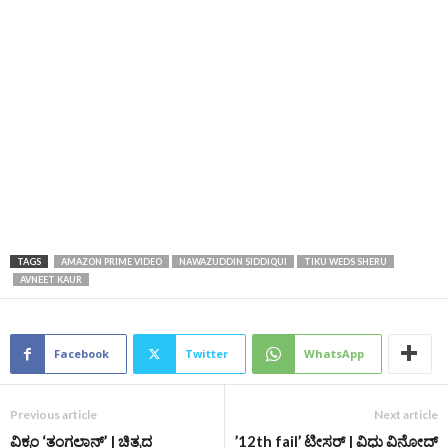
TAGS
AMAZON PRIME VIDEO
NAWAZUDDIN SIDDIQUI
TIKU WEDS SHERU
AVNEET KAUR
Facebook
Twitter
WhatsApp
Previous article
Next article
ವಿಕ್ರಂ ‘ತಂಗಲಾನ್‌’ | ಚಿತ್ರದ
’12th fail’ ಟೀಸರ್‌ | ವಿಧು ವಿನೋದ್‌