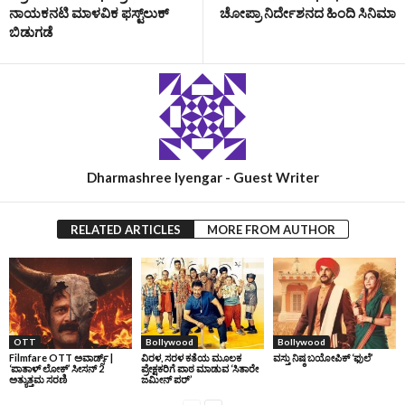
ನಾಯಕನಟಿ ಮಾಳವಿಕ ಫಸ್ಟ್‌ಲುಕ್‌
ಚೋಪ್ರಾ ನಿರ್ದೇಶನದ ಹಿಂದಿ ಸಿನಿಮಾ
ಬಿಡುಗಡೆ
Dharmashree Iyengar - Guest Writer
RELATED ARTICLES
MORE FROM AUTHOR
OTT
Bollywood
Bollywood
Filmfare OTT ಅವಾರ್ಡ್ಸ್‌ |
ವಿರಳ, ಸರಳ ಕತೆಯ ಮೂಲಕ
ವಸ್ತು ನಿಷ್ಠ ಬಯೋಪಿಕ್‌ ‘ಫುಲೆ’
‘ಪಾತಾಳ್‌ ಲೋಕ್‌’ ಸೀಸನ್‌ 2
ಪ್ರೇಕ್ಷಕರಿಗೆ ಪಾಠ ಮಾಡುವ ‘ಸಿತಾರೇ
ಅತ್ಯುತ್ತಮ ಸರಣಿ
ಜಮೀನ್‌ ಪರ್’