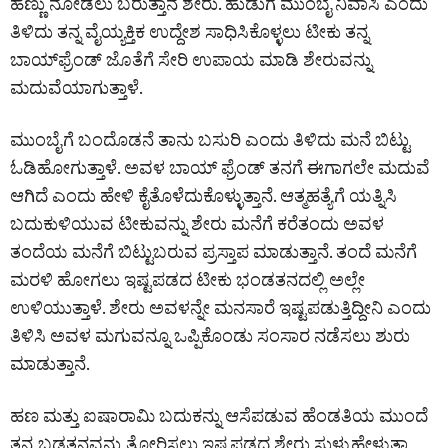
ಹೆಣ್ಣು ನೋಡಲು ಬರುತ್ತಾನೆ ಶೇರು. ಹುಡುಗ ಮುಂಬೈ ನಿವಾಸಿ ಎಂದು
ತಿಳಿದು ತನ್ನ ವೈಯ್ಯಕ್ತಿಕ ಉದ್ದೇಶ ಸಾಧಿಸಿಕೊಳ್ಳಲು ಟೀಕು ತನ್ನ
ಬಾಯ್‌ಫ್ರೆಂಡ್‌ ಜೊತೆಗೆ ಸೇರಿ ಉಪಾಯ ಮಾಡಿ ಶೇರುವನ್ನು
ಮದುವೆಯಾಗುತ್ತಾಳೆ.
ಮುಂಬೈಗೆ ಬಂದೊಡನೆ ತಾನು ಬಸುರಿ ಎಂದು ತಿಳಿದು ಮನೆ ಬಿಟ್ಟು
ಓಡಿಹೋಗುತ್ತಾಳೆ. ಅವಳ ಬಾಯ್ ಫ್ರೆಂಡ್ ತನಗೆ ಈಗಾಗಲೇ ಮದುವೆ
ಆಗಿದೆ ಎಂದು ಹೇಳಿ ಕೈತೊಳೆದುಕೊಳ್ಳುತ್ತಾನೆ. ಆತ್ಮಹತ್ಯೆಗೆ ಯತ್ನಿಸಿ
ಬದುಕುಳಿಯುವ ಟೀಕುವನ್ನು ಶೇರು ಮನೆಗೆ ಕರೆತಂದು ಅವಳ
ತಂದೆಯ ಮನೆಗೆ ಬಿಟ್ಟುಬರುವ ಪ್ರಸ್ತಾಪ ಮಾಡುತ್ತಾನೆ. ತಂದೆ ಮನೆಗೆ
ಮರಳಿ ಹೋಗಲು ಇಷ್ಟಪಡದ ಟೀಕು ಭಂಡತನದಲ್ಲಿ ಅಲ್ಲೇ
ಉಳಿಯುತ್ತಾಳೆ. ಶೇರು ಅವಳನ್ನೇ ಮನಸಾರೆ ಇಷ್ಟಪಡುತ್ತಿದ್ದೀನಿ ಎಂದು
ತಿಳಿಸಿ ಅವಳ ಮಗುವನ್ನೂ ಒಪ್ಪಿಕೊಂಡು ಸಂಸಾರ ನಡೆಸಲು ಶುರು
ಮಾಡುತ್ತಾನೆ.
ಹಣ ಮತ್ತು ಐಷಾರಾಮಿ ಬದುಕನ್ನು ಆಸೆಪಡುವ ಹೆಂಡತಿಯ ಮುಂದೆ
ತನ್ನ ಬಡತನವನ್ನು ತೋರಿಸಲು ಇಷ್ಟಪಡದ ಶೇರು ಸುಳ್ಳುಹೇಳುತ್ತಾ